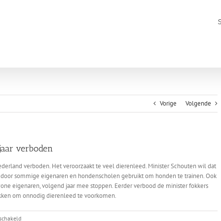
Vorige
Volgende
jaar verboden
erland verboden. Het veroorzaakt te veel dierenleed. Minister Schouten wil dat
dt door sommige eigenaren en hondenscholen gebruikt om honden te trainen. Ook
ewone eigenaren, volgend jaar mee stoppen. Eerder verbood de minister fokkers
okken om onnodig dierenleed te voorkomen.
voor
eschakeld