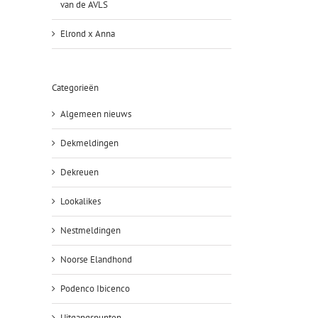
van de AVLS
Elrond x Anna
Categorieën
Algemeen nieuws
Dekmeldingen
Dekreuen
Lookalikes
Nestmeldingen
Noorse Elandhond
Podenco Ibicenco
Uitgangspunten