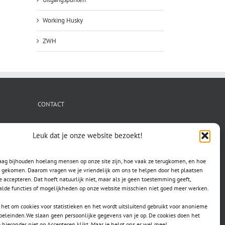
Working Husky
ZWH
CONTACT
secretaris.avls@gmail.com
Leuk dat je onze website bezoekt!
raag bijhouden hoelang mensen op onze site zijn, hoe vaak ze terugkomen, en hoe
jn gekomen. Daarom vragen we je vriendelijk om ons te helpen door het plaatsen
e accepteren. Dat hoeft natuurlijk niet, maar als je geen toestemming geeft,
lde functies of mogelijkheden op onze website misschien niet goed meer werken.
het om cookies voor statistieken en het wordt uitsluitend gebruikt voor anonieme
doeleinden.We slaan geen persoonlijke gegevens van je op. De cookies doen het
e hieronder niet op Accepteren klikt. Maar je helpt ons er wel mee!