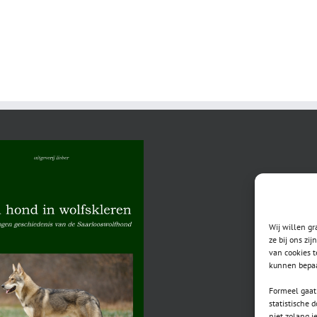
Wij willen g
ze bij ons zi
van cookies t
kunnen bepaa
Formeel gaat 
statistische 
niet zolang j