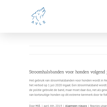
Ga
naar
inhoud
Stroomhalsbanden voor honden volgend 
Het gebruik van stroomhalsbanden voor honden wordt in Ned
het verbod op 1 juli 2020 ingaat. Een stroomhalsband wor
de politie gebruikt de band, maar moet daar dus, net als g
van kortsnuitige honden op dit extreme kenmerk door te f
Door
M.E.
|
april 4th, 2019
|
Algemeen nieuws
|
Reacties uitg