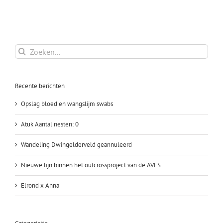
inter
over
de
Saarl
Zoeken
naar:
Recente berichten
Opslag bloed en wangslijm swabs
Atuk Aantal nesten: 0
Wandeling Dwingelderveld geannuleerd
Nieuwe lijn binnen het outcrossproject van de AVLS
Elrond x Anna