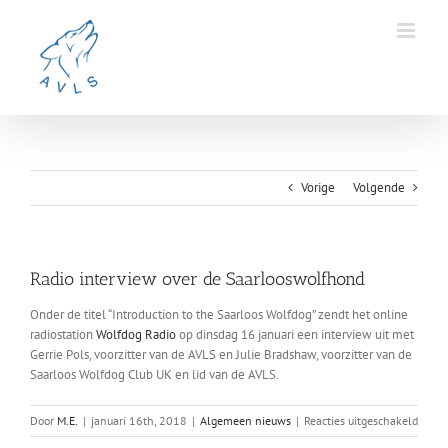
Ga
naar
inhoud
Vorige
Volgende
Radio interview over de Saarlooswolfhond
Onder de titel “Introduction to the Saarloos Wolfdog” zendt het online
radiostation
Wolfdog Radio
op dinsdag 16 januari een interview uit met
Gerrie Pols, voorzitter van de AVLS en Julie Bradshaw, voorzitter van de
Saarloos Wolfdog Club UK en lid van de AVLS.
voor
Door
M.E.
|
januari 16th, 2018
|
Algemeen nieuws
|
Reacties uitgeschakeld
Radio