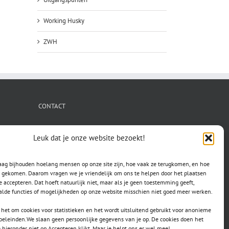
Working Husky
ZWH
CONTACT
secretaris.avls@gmail.com
Leuk dat je onze website bezoekt!
raag bijhouden hoelang mensen op onze site zijn, hoe vaak ze terugkomen, en hoe
jn gekomen. Daarom vragen we je vriendelijk om ons te helpen door het plaatsen
e accepteren. Dat hoeft natuurlijk niet, maar als je geen toestemming geeft,
lde functies of mogelijkheden op onze website misschien niet goed meer werken.
het om cookies voor statistieken en het wordt uitsluitend gebruikt voor anonieme
doeleinden.We slaan geen persoonlijke gegevens van je op. De cookies doen het
e hieronder niet op Accepteren klikt. Maar je helpt ons er wel mee!