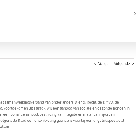
Vorige
Volgende
, het samenwerkingsverband van onder andere Dier & Recht, de KMVD, de
dog, voortgekomen uit Fairfok, wil een aanbod van sociale en gezonde honden in
 een bonafide aanbod, bestrijding van illegale en malafide import en
volgens de Raad een ontwikkeling gaande is waarbij een ongelijk speelveld
staan