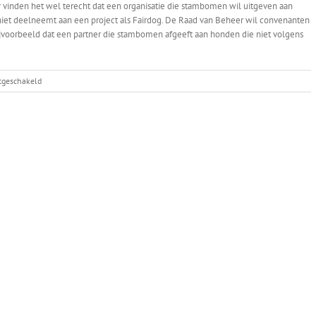
 vinden het wel terecht dat een organisatie die stambomen wil uitgeven aan
niet deelneemt aan een project als Fairdog. De Raad van Beheer wil convenanten
bijvoorbeeld dat een partner die stambomen afgeeft aan honden die niet volgens
voor
itgeschakeld
Raad
van
Beheer
stapt
uit
Fairdog