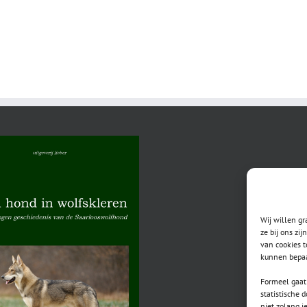
Wij willen g
ze bij ons zi
van cookies t
kunnen bepaa
Formeel gaat 
statistische 
niet zolang j