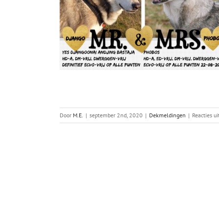
Door
M.E.
|
september 2nd, 2020
|
Dekmeldingen
|
Reacties u