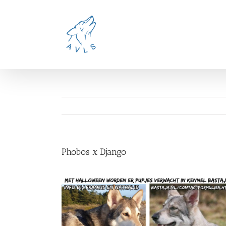
Ga
naar
inhoud
Phobos x Django