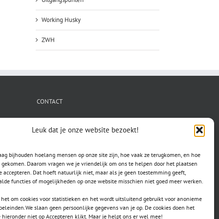
Working Husky
ZWH
CONTACT
secretaris.avls@gmail.com
Leuk dat je onze website bezoekt!
raag bijhouden hoelang mensen op onze site zijn, hoe vaak ze terugkomen, en hoe
jn gekomen. Daarom vragen we je vriendelijk om ons te helpen door het plaatsen
e accepteren. Dat hoeft natuurlijk niet, maar als je geen toestemming geeft,
lde functies of mogelijkheden op onze website misschien niet goed meer werken.
het om cookies voor statistieken en het wordt uitsluitend gebruikt voor anonieme
doeleinden.We slaan geen persoonlijke gegevens van je op. De cookies doen het
e hieronder niet op Accepteren klikt. Maar je helpt ons er wel mee!