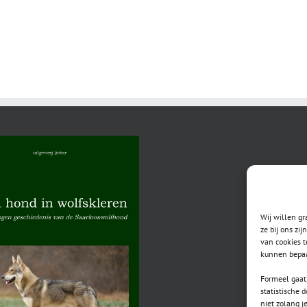
Wij willen g
ze bij ons zi
van cookies t
kunnen bepaa
Formeel gaat 
statistische 
niet zolang j