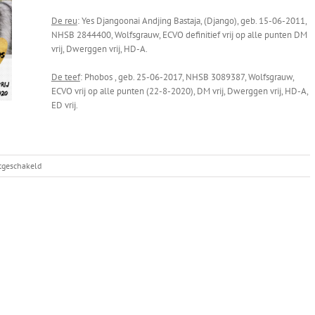
De reu
: Yes Djangoonai Andjing Bastaja, (Django), geb. 15-06-2011,
NHSB 2844400, Wolfsgrauw, ECVO definitief vrij op alle punten DM
vrij, Dwerggen vrij, HD-A.
De teef
: Phobos , geb. 25-06-2017, NHSB 3089387, Wolfsgrauw,
ECVO vrij op alle punten (22-8-2020), DM vrij, Dwerggen vrij, HD-A,
ED vrij.
voor
itgeschakeld
Phobos
x
Django