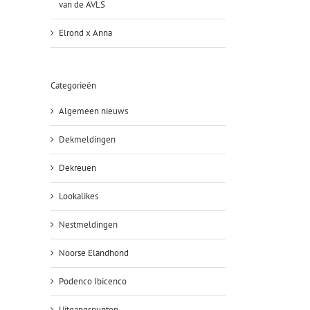
van de AVLS
Elrond x Anna
Categorieën
Algemeen nieuws
Dekmeldingen
Dekreuen
Lookalikes
Nestmeldingen
Noorse Elandhond
Podenco Ibicenco
Uitgangspunten