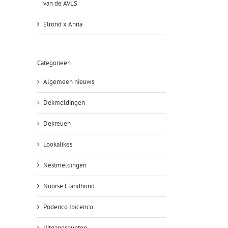
van de AVLS
Elrond x Anna
Categorieën
Algemeen nieuws
Dekmeldingen
Dekreuen
Lookalikes
Nestmeldingen
Noorse Elandhond
Podenco Ibicenco
Uitgangspunten