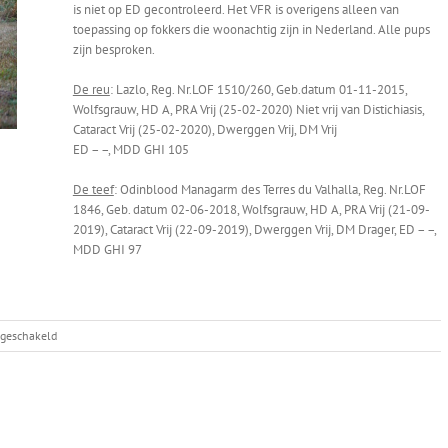
is niet op ED gecontroleerd. Het VFR is overigens alleen van
toepassing op fokkers die woonachtig zijn in Nederland. Alle pups
zijn besproken.
De reu
: Lazlo, Reg. Nr.LOF 1510/260, Geb.datum 01-11-2015,
Wolfsgrauw, HD A, PRA Vrij (25-02-2020) Niet vrij van Distichiasis,
Cataract Vrij (25-02-2020), Dwerggen Vrij, DM Vrij
ED – –, MDD GHI 105
De teef
: Odinblood Managarm des Terres du Valhalla, Reg. Nr.LOF
1846, Geb. datum 02-06-2018, Wolfsgrauw, HD A, PRA Vrij (21-09-
2019), Cataract Vrij (22-09-2019), Dwerggen Vrij, DM Drager, ED – –,
MDD GHI 97
voor
tgeschakeld
Mana
x
Lazlo