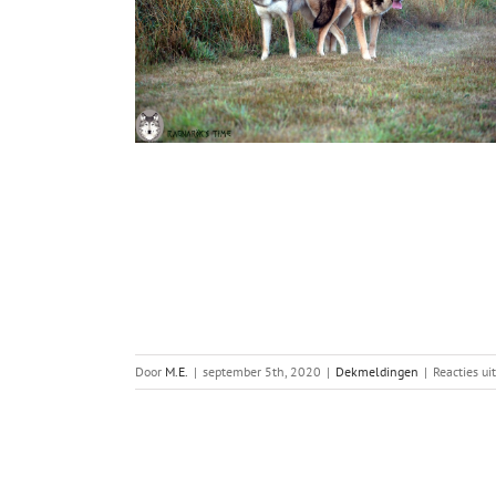
Door
M.E.
|
september 5th, 2020
|
Dekmeldingen
|
Reacties ui