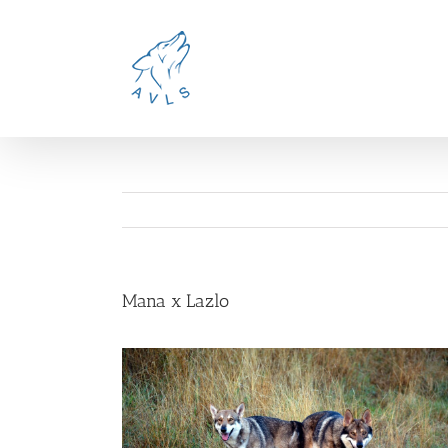
Ga
naar
inhoud
Mana x Lazlo