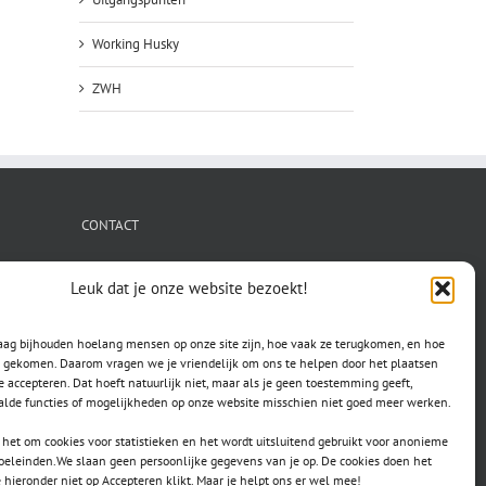
Working Husky
ZWH
CONTACT
secretaris.avls@gmail.com
Leuk dat je onze website bezoekt!
raag bijhouden hoelang mensen op onze site zijn, hoe vaak ze terugkomen, en hoe
jn gekomen. Daarom vragen we je vriendelijk om ons te helpen door het plaatsen
e accepteren. Dat hoeft natuurlijk niet, maar als je geen toestemming geeft,
lde functies of mogelijkheden op onze website misschien niet goed meer werken.
het om cookies voor statistieken en het wordt uitsluitend gebruikt voor anonieme
doeleinden.We slaan geen persoonlijke gegevens van je op. De cookies doen het
e hieronder niet op Accepteren klikt. Maar je helpt ons er wel mee!