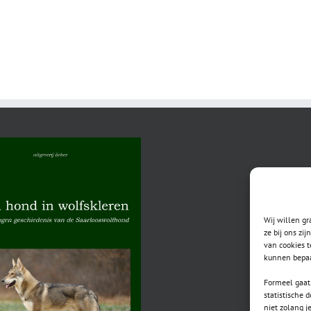
Wij willen g
ze bij ons zi
van cookies t
kunnen bepaa
Formeel gaat 
statistische 
niet zolang j