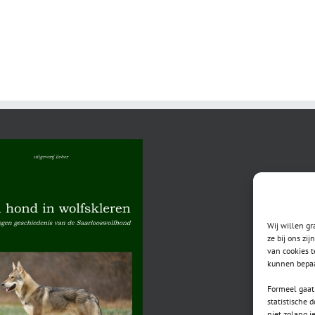
Wij willen g
ze bij ons zi
van cookies t
kunnen bepaa
Formeel gaat 
statistische 
niet zolang j