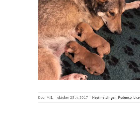
Door
M.E.
|
oktober 25th, 2017
|
Nestmeldingen
,
Podenco Ibic