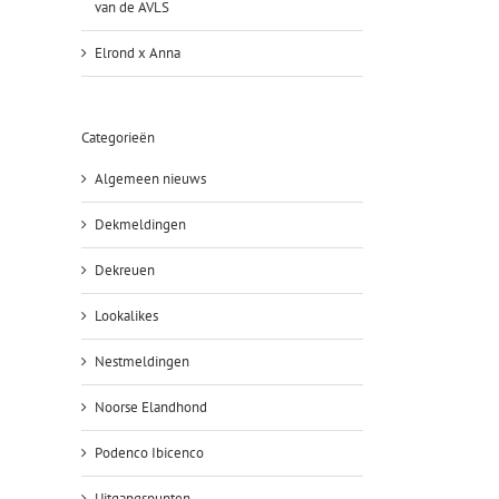
van de AVLS
Elrond x Anna
Categorieën
Algemeen nieuws
Dekmeldingen
Dekreuen
Lookalikes
Nestmeldingen
Noorse Elandhond
Podenco Ibicenco
Uitgangspunten