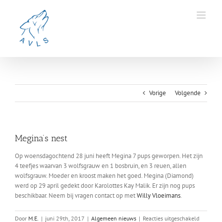
Ga
naar
inhoud
Vorige
Volgende
Megina’s nest
Op woensdagochtend 28 juni heeft Megina 7 pups geworpen. Het zijn
4 teefjes waarvan 3 wolfsgrauw en 1 bosbruin, en 3 reuen, allen
wolfsgrauw. Moeder en kroost maken het goed. Megina (Diamond)
werd op 29 april gedekt door Karolottes Kay Malik. Er zijn nog pups
beschikbaar. Neem bij vragen contact op met
Willy Vloeimans
.
voor
Door
M.E.
|
juni 29th, 2017
|
Algemeen nieuws
|
Reacties uitgeschakeld