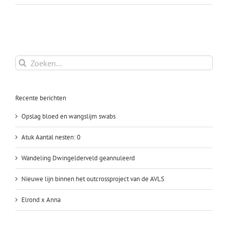
Megina’s
nest
Zoeken
naar:
Recente berichten
Opslag bloed en wangslijm swabs
Atuk Aantal nesten: 0
Wandeling Dwingelderveld geannuleerd
Nieuwe lijn binnen het outcrossproject van de AVLS
Elrond x Anna