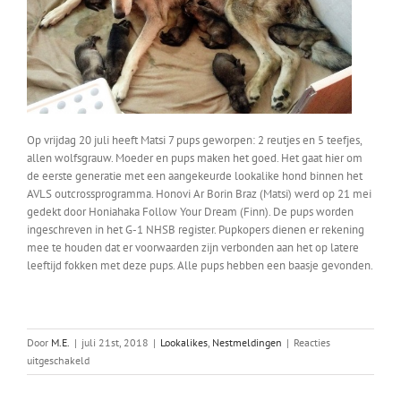
Op vrijdag 20 juli heeft Matsi 7 pups geworpen: 2 reutjes en 5 teefjes,
allen wolfsgrauw. Moeder en pups maken het goed. Het gaat hier om
de eerste generatie met een aangekeurde lookalike hond binnen het
AVLS outcrossprogramma. Honovi Ar Borin Braz (Matsi) werd op 21 mei
gedekt door Honiahaka Follow Your Dream (Finn). De pups worden
ingeschreven in het G-1 NHSB register. Pupkopers dienen er rekening
mee te houden dat er voorwaarden zijn verbonden aan het op latere
leeftijd fokken met deze pups. Alle pups hebben een baasje gevonden.
Door
M.E.
|
juli 21st, 2018
|
Lookalikes
,
Nestmeldingen
|
Reacties
voor
uitgeschakeld
Matsi’s
nest