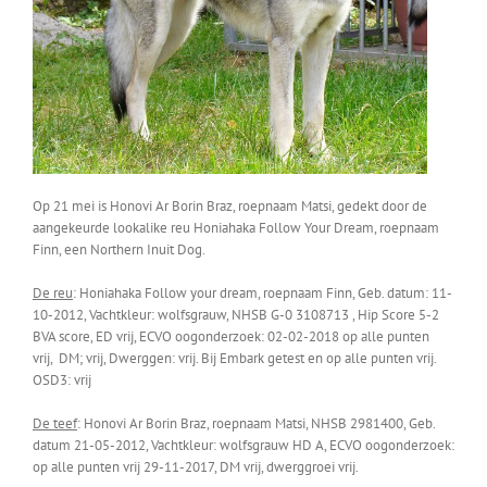
Op 21 mei is Honovi Ar Borin Braz, roepnaam Matsi, gedekt door de
aangekeurde lookalike reu Honiahaka Follow Your Dream, roepnaam
Finn, een Northern Inuit Dog.
De reu
: Honiahaka Follow your dream, roepnaam Finn, Geb. datum: 11-
10-2012, Vachtkleur: wolfsgrauw, NHSB G-0 3108713 , Hip Score 5-2
BVA score, ED vrij, ECVO oogonderzoek: 02-02-2018 op alle punten
vrij, DM; vrij, Dwerggen: vrij. Bij Embark getest en op alle punten vrij.
OSD3: vrij
De teef
: Honovi Ar Borin Braz, roepnaam Matsi, NHSB 2981400, Geb.
datum 21-05-2012, Vachtkleur: wolfsgrauw HD A, ECVO oogonderzoek:
op alle punten vrij 29-11-2017, DM vrij, dwerggroei vrij.