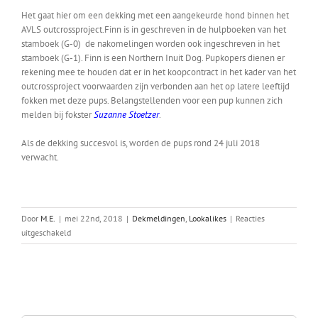
Het gaat hier om een dekking met een aangekeurde hond binnen het
AVLS outcrossproject.Finn is in geschreven in de hulpboeken van het
stamboek (G-0) de nakomelingen worden ook ingeschreven in het
stamboek (G-1). Finn is een Northern Inuit Dog. Pupkopers dienen er
rekening mee te houden dat er in het koopcontract in het kader van het
outcrossproject voorwaarden zijn verbonden aan het op latere leeftijd
fokken met deze pups. Belangstellenden voor een pup kunnen zich
melden bij fokster
Suzanne Stoetzer
.
Als de dekking succesvol is, worden de pups rond 24 juli 2018
verwacht.
Door
M.E.
|
mei 22nd, 2018
|
Dekmeldingen
,
Lookalikes
|
Reacties
voor
uitgeschakeld
Matsi
x
Finn