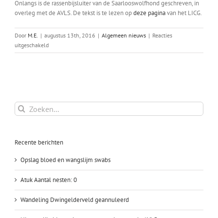
Onlangs is de rassenbijsluiter van de Saarlooswolfhond geschreven, in
overleg met de AVLS. De tekst is te lezen op
deze pagina
van het LICG.
Door
M.E.
|
augustus 13th, 2016
|
Algemeen nieuws
|
Reacties
voor
uitgeschakeld
LICG
over
de
Saarlooswolfhond
Zoeken
naar:
Recente berichten
Opslag bloed en wangslijm swabs
Atuk Aantal nesten: 0
Wandeling Dwingelderveld geannuleerd