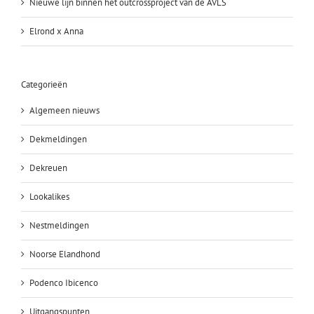
Nieuwe lijn binnen het outcrossproject van de AVLS
Elrond x Anna
Categorieën
Algemeen nieuws
Dekmeldingen
Dekreuen
Lookalikes
Nestmeldingen
Noorse Elandhond
Podenco Ibicenco
Uitgangspunten