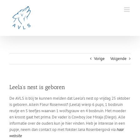
Ga
naar
inhoud
Vorige
Volgende
Leela’s nest is geboren
De AVLS is blij te kunnen melden dat Leela’s nest op vrijdag 25 oktober
is geboren. Ailein Fleur Rosenwolf (Leela) wierp 6 pups, 1 bosbruin
reutje en 5 teefjes waarvan 1 wolfsgrauw en 4 bosbruin. Met moeder
en kroost gaat het prima. De vader is Cowboy Joe Miraja (Diego). Alle
informatie over de ouders kun je hier vinden. Heb je interesse in een
pupje, neem dan contact op met fokster Jana Rosenbergová via
haar
website