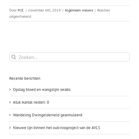
Door
M.E.
|
november 6th, 2019
|
Algemeen nieuws
|
Reacties
voor
uitgeschakeld
Leela’s
nest
is
geboren
Zoeken
naar:
Recente berichten
Opslag bloed en wangslijm swabs
Atuk Aantal nesten: 0
Wandeling Dwingelderveld geannuleerd
Nieuwe lijn binnen het outcrossproject van de AVLS