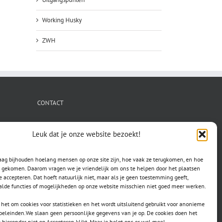
Working Husky
ZWH
CONTACT
secretaris.avls@gmail.com
Leuk dat je onze website bezoekt!
raag bijhouden hoelang mensen op onze site zijn, hoe vaak ze terugkomen, en hoe
jn gekomen. Daarom vragen we je vriendelijk om ons te helpen door het plaatsen
e accepteren. Dat hoeft natuurlijk niet, maar als je geen toestemming geeft,
lde functies of mogelijkheden op onze website misschien niet goed meer werken.
het om cookies voor statistieken en het wordt uitsluitend gebruikt voor anonieme
doeleinden.We slaan geen persoonlijke gegevens van je op. De cookies doen het
e hieronder niet op Accepteren klikt. Maar je helpt ons er wel mee!