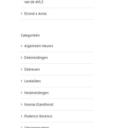
van de AVLS
Elrond x Anna
Categorieën
Algemeen nieuws
Dekmeldingen
Dekreuen
Lookalikes
Nestmeldingen
Noorse Elandhond
Podenco Ibicenco
Uitgangspunten