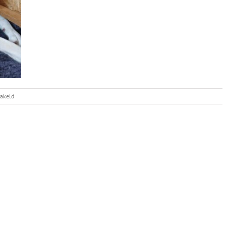
voor
hakeld
Leela’s
nest