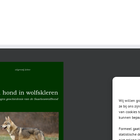
Wij willen g
ze bij ons zi
van cookies t
kunnen bepaa
Formeel gaat 
statistische 
niet zolang j