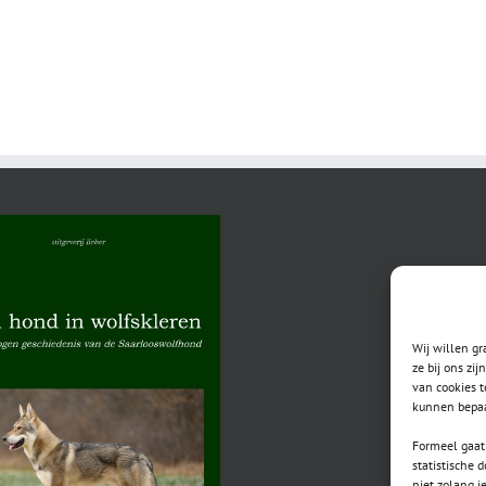
Wij willen g
ze bij ons zi
van cookies t
kunnen bepaa
Formeel gaat 
statistische 
niet zolang j