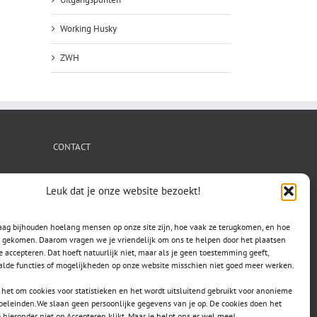
Working Husky
ZWH
CONTACT
secretaris.avls@gmail.com
Leuk dat je onze website bezoekt!
raag bijhouden hoelang mensen op onze site zijn, hoe vaak ze terugkomen, en hoe
jn gekomen. Daarom vragen we je vriendelijk om ons te helpen door het plaatsen
e accepteren. Dat hoeft natuurlijk niet, maar als je geen toestemming geeft,
lde functies of mogelijkheden op onze website misschien niet goed meer werken.
het om cookies voor statistieken en het wordt uitsluitend gebruikt voor anonieme
doeleinden.We slaan geen persoonlijke gegevens van je op. De cookies doen het
e hieronder niet op Accepteren klikt. Maar je helpt ons er wel mee!