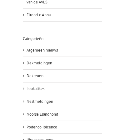
van de AVLS
Elrond x Anna
Categorieën
Algemeen nieuws
Dekmeldingen
Dekreuen
Lookalikes
Nestmeldingen
Noorse Elandhond
Podenco Ibicenco
Uitgangspunten