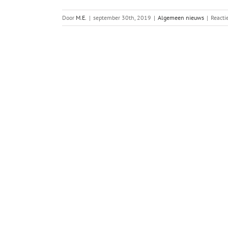
Door
M.E.
|
september 30th, 2019
|
Algemeen nieuws
|
Reacti