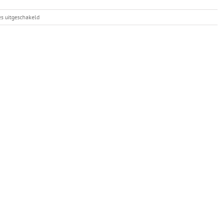
voor
es uitgeschakeld
Laatste
update
mysterieuze
hondenziekte
in
Noorwegen