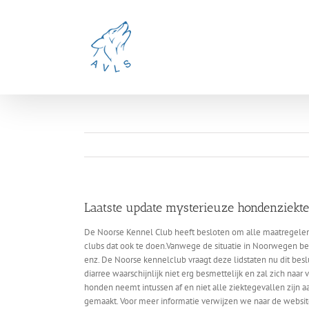
Ga
naar
inhoud
Laatste update mysterieuze hondenziekt
De Noorse Kennel Club heeft besloten om alle maatregelen 
clubs dat ook te doen.Vanwege de situatie in Noorwegen be
enz. De Noorse kennelclub vraagt deze lidstaten nu dit beslui
diarree waarschijnlijk niet erg besmettelijk en zal zich naa
honden neemt intussen af en niet alle ziektegevallen zijn aa
gemaakt. Voor meer informatie verwijzen we naar de websit