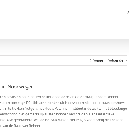
Vorige
Volgende
e in Noorwegen
en adviezen op te heffen betreffende deze ziekte en vraagt andere kennel
sloten sommige FCI-lidstaten honden uit Noorwegen niet toe te staan ​​op shows
t in te trekken. Volgens het Noors Veterinair Instituut is de ziekte met bloederige
r verwachting niet gemakkelijk tussen honden verspreiden. Het aantal zieke
n elkaar gerelateerd. Wat de oorzaak van de ziekte is, is vooralsnog niet bekend
e van de Raad van Beheer.