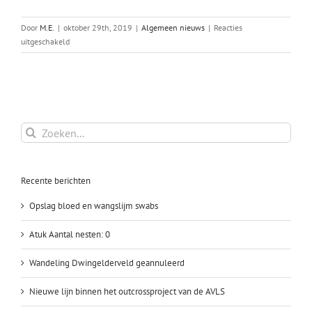
Door
M.E.
|
oktober 29th, 2019
|
Algemeen nieuws
|
Reacties
voor
uitgeschakeld
International
magazine
about
AVLS
outcross
program
Zoeken
naar:
Recente berichten
Opslag bloed en wangslijm swabs
Atuk Aantal nesten: 0
Wandeling Dwingelderveld geannuleerd
Nieuwe lijn binnen het outcrossproject van de AVLS