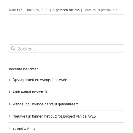
voor
Door
M.E.
|
mei 4th, 2020
|
Algemeen nieuws
|
Reacties uitgeschakeld
Het
nest
van
Paradis
Zoeken
naar:
Recente berichten
Opslag bloed en wangslijm swabs
Atuk Aantal nesten: 0
Wandeling Dwingelderveld geannuleerd
Nieuwe lijn binnen het outcrossproject van de AVLS
Elrond x Anna