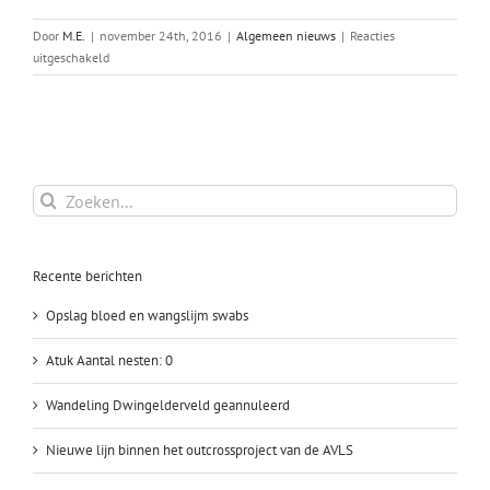
Door
M.E.
|
november 24th, 2016
|
Algemeen nieuws
|
Reacties
voor
uitgeschakeld
Gianna
is
bevallen
Zoeken
naar:
Recente berichten
Opslag bloed en wangslijm swabs
Atuk Aantal nesten: 0
Wandeling Dwingelderveld geannuleerd
Nieuwe lijn binnen het outcrossproject van de AVLS