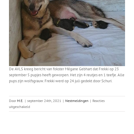
De AVLS kreeg bericht van fokster Mégane Gebhart dat Frekki op 23
september 5 pupjes heeft geworpen. Het zijn 4 reutjes en 1 teefje. Alle
pups zijn wolfsgrauw. Frekki werd op 24 juli gedekt door Schuri.
Door
M.E.
|
september 24th, 2021
|
Nestmeldingen
|
Reacties
voor
uitgeschakeld
Frekki’s
nest