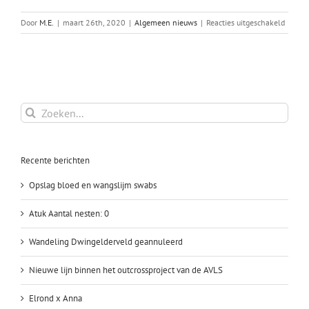
voor
Door
M.E.
|
maart 26th, 2020
|
Algemeen nieuws
|
Reacties uitgeschakeld
ECVO
onderz
uitgest
Zoeken
naar:
Recente berichten
Opslag bloed en wangslijm swabs
Atuk Aantal nesten: 0
Wandeling Dwingelderveld geannuleerd
Nieuwe lijn binnen het outcrossproject van de AVLS
Elrond x Anna