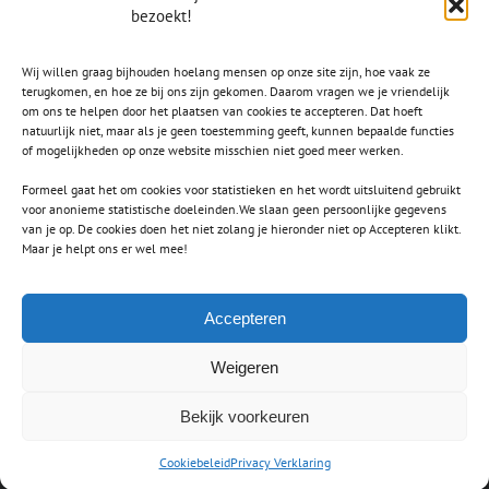
bezoekt!
Wij willen graag bijhouden hoelang mensen op onze site zijn, hoe vaak ze
terugkomen, en hoe ze bij ons zijn gekomen. Daarom vragen we je vriendelijk
om ons te helpen door het plaatsen van cookies te accepteren. Dat hoeft
natuurlijk niet, maar als je geen toestemming geeft, kunnen bepaalde functies
of mogelijkheden op onze website misschien niet goed meer werken.
Formeel gaat het om cookies voor statistieken en het wordt uitsluitend gebruikt
voor anonieme statistische doeleinden.We slaan geen persoonlijke gegevens
van je op. De cookies doen het niet zolang je hieronder niet op Accepteren klikt.
CONTACT
Maar je helpt ons er wel mee!
secretaris.avls@gmail.com
Accepteren
Weigeren
Bekijk voorkeuren
Copyright 2012 - 2021 Avada | All Rights Reserved | Powered by
WordPress
|
Theme Fusion
Cookiebeleid
Privacy Verklaring