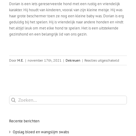
Dorian is een iets gereserveerde hond met een rustig en vriendelijk
karakter. Hij houdt van kinderen, vooral van zijn kleine meisje. Hij was
haar grote beschermer toen ze nog een kleine baby was. Dorian is erg
geduldig bij het spelen. Hij is vriendelijk naar andere honden en vindt
het altijd leuk om met elke hond te spelen. Het is een uitstekende
gezinshond en een belangrijk lid van ons gezin.
voor
Door
M.E.
|
november 17th, 2021
|
Dekreuen
|
Reacties uitgeschakeld
Dorian.
Aantal
nesten:
2
Zoeken
naar:
Recente berichten
Opslag bloed en wangslijm swabs