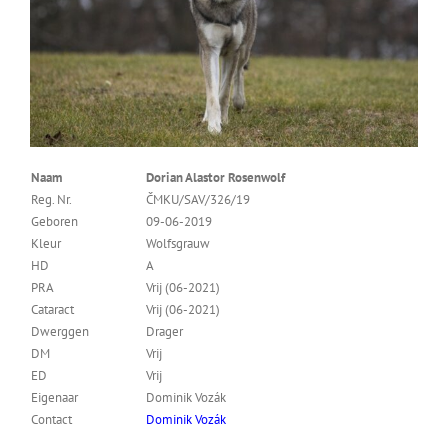
Naam
Dorian Alastor Rosenwolf
Reg. Nr.
ČMKU/SAV/326/19
Geboren
09-06-2019
Kleur
Wolfsgrauw
HD
A
PRA
Vrij (06-2021)
Cataract
Vrij (06-2021)
Dwerggen
Drager
DM
Vrij
ED
Vrij
Eigenaar
Dominik Vozák
Contact
Dominik Vozák