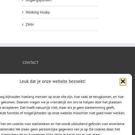
Working Husky
ZWH
CONTACT
secretaris.avls@gmail.com
Leuk dat je onze website bezoekt!
raag bijhouden hoelang mensen op onze site zijn, hoe vaak ze terugkomen, en hoe
jn gekomen. Daarom vragen we je vriendelijk om ons te helpen door het plaatsen
e accepteren. Dat hoeft natuurlijk niet, maar als je geen toestemming geeft,
lde functies of mogelijkheden op onze website misschien niet goed meer werken.
het om cookies voor statistieken en het wordt uitsluitend gebruikt voor anonieme
doeleinden.We slaan geen persoonlijke gegevens van je op. De cookies doen het
e hieronder niet op Accepteren klikt. Maar je helpt ons er wel mee!