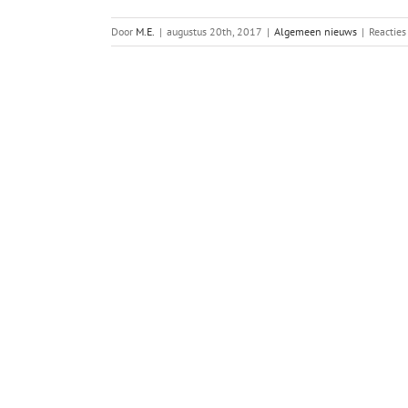
Door
M.E.
|
augustus 20th, 2017
|
Algemeen nieuws
|
Reacties