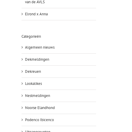
van de AVLS
Elrond x Anna
Categorieën
Algemeen nieuws
Dekmeldingen
Dekreuen
Lookalikes
Nestmeldingen
Noorse Elandhond
Podenco Ibicenco
Uitgangspunten