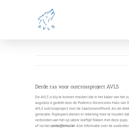
Ga
naar
inhoud
Derde ras voor outcrossproject AVLS
De AVLS is blij te kunnen melden dat in het kader van het 
augustus is gedekt door de Podenco Ibicencoreu Halo van Ox
AVLS outcrossproject voor de Saarlooswolfhond. Als de dekk
generatie. Pupkopers dienen er rekening mee te houden dat 
verbonden aan het op latere leeftijd fokken met deze pups
of via het
contactformulier
. Alle informatie over de ouderdie