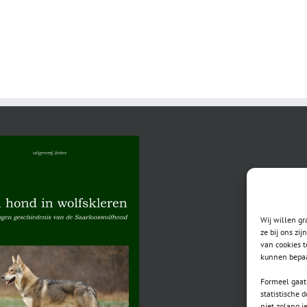
Wij willen g
ze bij ons zi
van cookies t
kunnen bepaa
Formeel gaat 
statistische 
niet zolang j