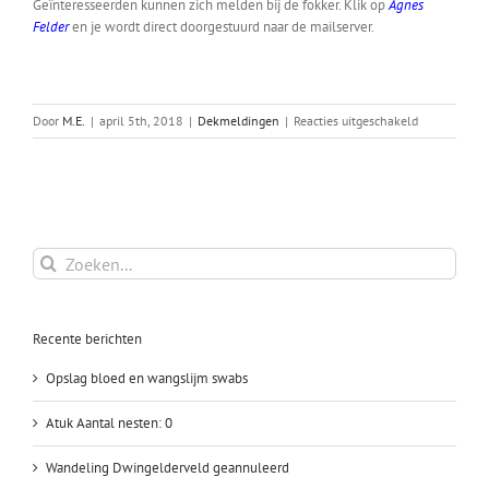
Geïnteresseerden kunnen zich melden bij de fokker. Klik op
Agnes
Felder
en je wordt direct doorgestuurd naar de mailserver.
voor
Door
M.E.
|
april 5th, 2018
|
Dekmeldingen
|
Reacties uitgeschakeld
Ceetah
x
Amon
Zoeken
naar:
Recente berichten
Opslag bloed en wangslijm swabs
Atuk Aantal nesten: 0
Wandeling Dwingelderveld geannuleerd