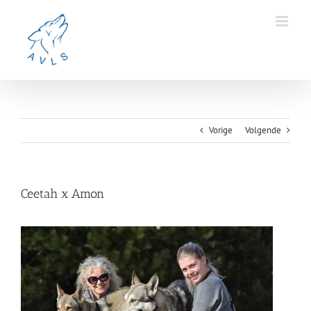
Ga
naar
inhoud
Vorige
Volgende
Ceetah x Amon