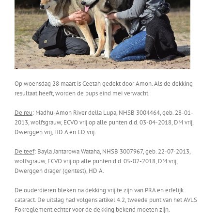
Op woensdag 28 maart is Ceetah gedekt door Amon. Als de dekking
resultaat heeft, worden de pups eind mei verwacht.
De reu
: Madhu-Amon River della Lupa, NHSB 3004464, geb. 28-01-
2013, wolfsgrauw, ECVO vrij op alle punten d.d. 03-04-2018, DM vrij,
Dwerggen vrij, HD A en ED vrij.
De teef
: Bayla Jantarowa Wataha, NHSB 3007967, geb. 22-07-2013,
wolfsgrauw, ECVO vrij op alle punten d.d. 05-02-2018, DM vrij,
Dwerggen drager (gentest), HD A.
De ouderdieren bleken na dekking vrij te zijn van PRA en erfelijk
cataract. De uitslag had volgens artikel 4.2, tweede punt van het AVLS
Fokreglement echter voor de dekking bekend moeten zijn.