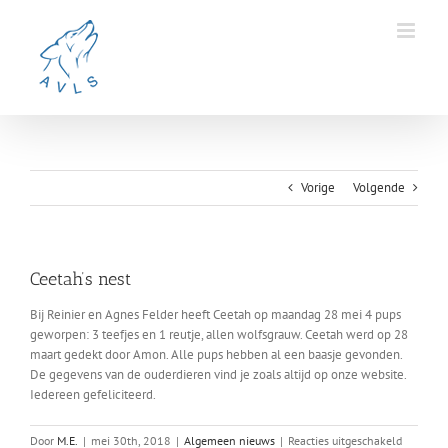
Ga
naar
inhoud
Vorige
Volgende
Ceetah’s nest
Bij Reinier en Agnes Felder heeft Ceetah op maandag 28 mei 4 pups
geworpen: 3 teefjes en 1 reutje, allen wolfsgrauw. Ceetah werd op 28
maart gedekt door Amon. Alle pups hebben al een baasje gevonden.
De gegevens van de ouderdieren vind je zoals altijd op onze website.
Iedereen gefeliciteerd.
voor
Door
M.E.
|
mei 30th, 2018
|
Algemeen nieuws
|
Reacties uitgeschakeld