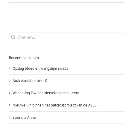
Ceetah’s
nest
Zoeken
naar:
Recente berichten
Opslag bloed en wangslijm swabs
Atuk Aantal nesten: 0
Wandeling Dwingelderveld geannuleerd
Nieuwe lijn binnen het outcrossproject van de AVLS
Elrond x Anna