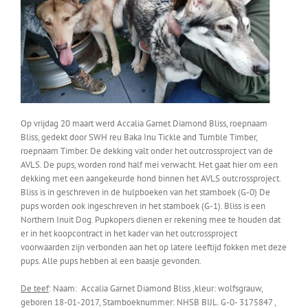
Op vrijdag 20 maart werd Accalia Garnet Diamond Bliss, roepnaam
Bliss, gedekt door SWH reu Baka Inu Tickle and Tumble Timber,
roepnaam Timber. De dekking valt onder het outcrossproject van de
AVLS. De pups, worden rond half mei verwacht. Het gaat hier om een
dekking met een aangekeurde hond binnen het AVLS outcrossproject.
Bliss is in geschreven in de hulpboeken van het stamboek (G-0) De
pups worden ook ingeschreven in het stamboek (G-1). Bliss is een
Northern Inuit Dog. Pupkopers dienen er rekening mee te houden dat
er in het koopcontract in het kader van het outcrossproject
voorwaarden zijn verbonden aan het op latere leeftijd fokken met deze
pups. Alle pups hebben al een baasje gevonden.
De teef
: Naam: Accalia Garnet Diamond Bliss ,kleur: wolfsgrauw,
geboren 18-01-2017, Stamboeknummer: NHSB BIJL. G-0- 3175847 ,