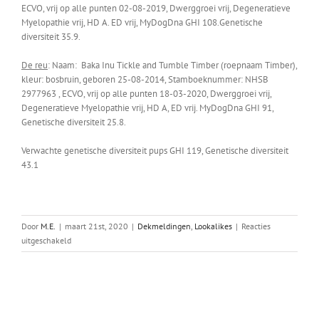
ECVO, vrij op alle punten 02-08-2019, Dwerggroei vrij, Degeneratieve
Myelopathie vrij, HD A. ED vrij, MyDogDna GHI 108.Genetische
diversiteit 35.9.
De reu
: Naam: Baka Inu Tickle and Tumble Timber (roepnaam Timber),
kleur: bosbruin, geboren 25-08-2014, Stamboeknummer: NHSB
2977963 , ECVO, vrij op alle punten 18-03-2020, Dwerggroei vrij,
Degeneratieve Myelopathie vrij, HD A, ED vrij. MyDogDna GHI 91,
Genetische diversiteit 25.8.
Verwachte genetische diversiteit pups GHI 119, Genetische diversiteit
43.1
Door
M.E.
|
maart 21st, 2020
|
Dekmeldingen
,
Lookalikes
|
Reacties
voor
uitgeschakeld
Bliss
x
Timber