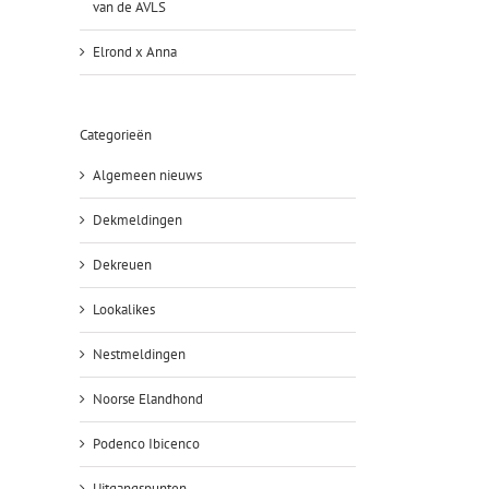
van de AVLS
Elrond x Anna
Categorieën
Algemeen nieuws
Dekmeldingen
Dekreuen
Lookalikes
Nestmeldingen
Noorse Elandhond
Podenco Ibicenco
Uitgangspunten