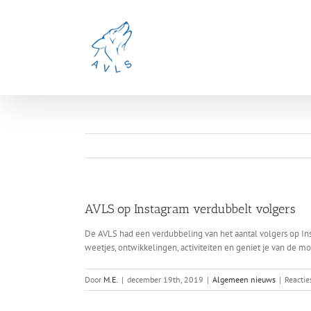
Ga
naar
inhoud
AVLS op Instagram verdubbelt volgers
De AVLS had een verdubbeling van het aantal volgers op Ins
weetjes, ontwikkelingen, activiteiten en geniet je van de moo
Door
M.E.
|
december 19th, 2019
|
Algemeen nieuws
|
Reactie