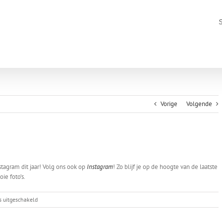
Vorige
Volgende
tagram dit jaar! Volg ons ook op
Instagram
! Zo blijf je op de hoogte van de laatste
ie foto’s.
voor
s uitgeschakeld
AVLS
op