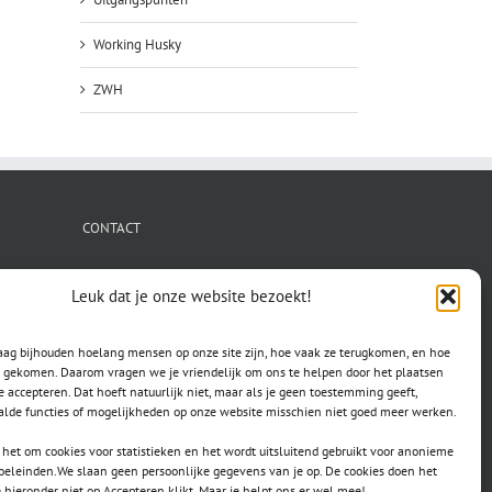
Working Husky
ZWH
CONTACT
secretaris.avls@gmail.com
Leuk dat je onze website bezoekt!
raag bijhouden hoelang mensen op onze site zijn, hoe vaak ze terugkomen, en hoe
jn gekomen. Daarom vragen we je vriendelijk om ons te helpen door het plaatsen
e accepteren. Dat hoeft natuurlijk niet, maar als je geen toestemming geeft,
lde functies of mogelijkheden op onze website misschien niet goed meer werken.
het om cookies voor statistieken en het wordt uitsluitend gebruikt voor anonieme
doeleinden.We slaan geen persoonlijke gegevens van je op. De cookies doen het
e hieronder niet op Accepteren klikt. Maar je helpt ons er wel mee!