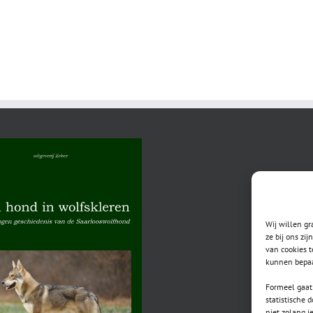
Wij willen g
ze bij ons zi
van cookies t
kunnen bepaa
Formeel gaat 
statistische 
niet zolang j