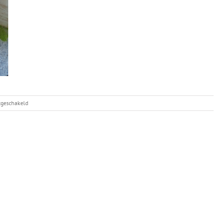
voor
itgeschakeld
Asgards
nest