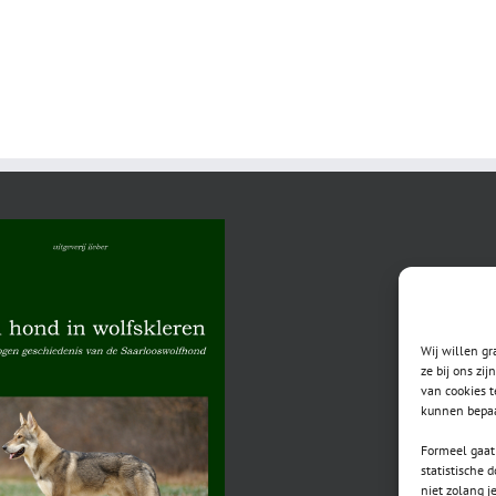
Wij willen g
ze bij ons zi
van cookies t
kunnen bepaa
Formeel gaat 
statistische 
niet zolang j