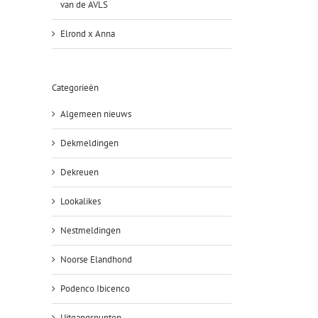
van de AVLS
Elrond x Anna
Categorieën
Algemeen nieuws
Dekmeldingen
Dekreuen
Lookalikes
Nestmeldingen
Noorse Elandhond
Podenco Ibicenco
Uitgangspunten