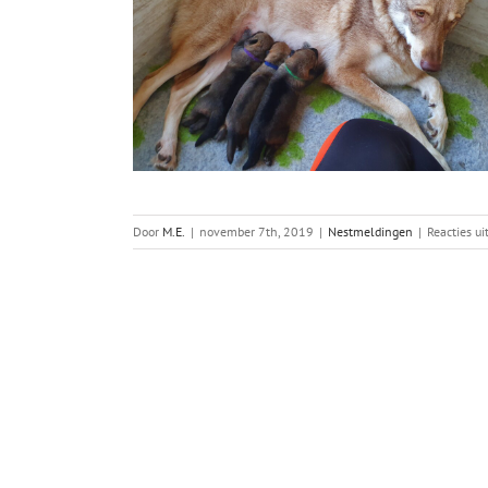
Door
M.E.
|
november 7th, 2019
|
Nestmeldingen
|
Reacties u