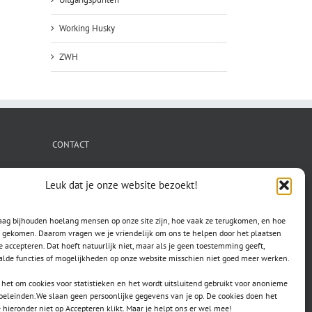
Working Husky
ZWH
CONTACT
secretaris.avls@gmail.com
Leuk dat je onze website bezoekt!
raag bijhouden hoelang mensen op onze site zijn, hoe vaak ze terugkomen, en hoe
jn gekomen. Daarom vragen we je vriendelijk om ons te helpen door het plaatsen
e accepteren. Dat hoeft natuurlijk niet, maar als je geen toestemming geeft,
lde functies of mogelijkheden op onze website misschien niet goed meer werken.
het om cookies voor statistieken en het wordt uitsluitend gebruikt voor anonieme
doeleinden.We slaan geen persoonlijke gegevens van je op. De cookies doen het
e hieronder niet op Accepteren klikt. Maar je helpt ons er wel mee!