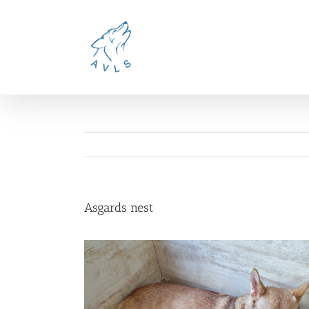
Ga
naar
inhoud
Asgards nest