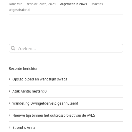
Door
M.E.
|
februari 26th, 2021
|
Algemeen nieuws
|
Reacties
voor
uitgeschakeld
Asgard
is
gedekt
Zoeken
naar:
Recente berichten
Opslag bloed en wangslijm swabs
Atuk Aantal nesten: 0
Wandeling Dwingelderveld geannuleerd
Nieuwe lijn binnen het outcrossproject van de AVLS
Elrond x Anna