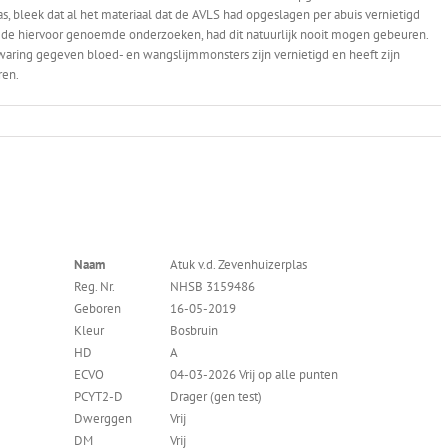
 bleek dat al het materiaal dat de AVLS had opgeslagen per abuis vernietigd
or de hiervoor genoemde onderzoeken, had dit natuurlijk nooit mogen gebeuren.
bewaring gegeven bloed- en wangslijmmonsters zijn vernietigd en heeft zijn
ren.
Naam
Atuk v.d. Zevenhuizerplas
Reg. Nr.
NHSB 3159486
Geboren
16-05-2019
Kleur
Bosbruin
HD
A
ECVO
04-03-2026 Vrij op alle punten
PCYT2-D
Drager (gen test)
Dwerggen
Vrij
DM
Vrij