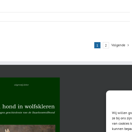
Volgende
1
2
Wij willen g
ze bij ons zi
van cookies t
kunnen bepaa