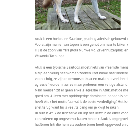
Atuk is een bosbruine Saarloos, prachtig atletisch gebouwd 
Vooral zijn manier van lopen is een genot om naar te kijken
Hij is de zoon van Yara (Kola Nunwë v.d. Zevenhuizerplas) 
Wakanda Tachunga.
Atuk is een typische Saarloos, moet niets van vreemde mens
altijd een veilig heenkomen zoeken. Met name naar kindere
voorzichtig, ze zijn te onvoorspelbaar en maken teveel herri
agressief worden naar ze maar proberen een veilige afstand 
Naar mensen zit er geen enkele agressie in Atuk, met de m
goed om. Alleen met opdringerige dominante honden is he
heeft Atuk het motto “aanval is de beste verdediging”. Het is
snel terug want hij is veel te bang om je kwijt te raken.
In huis is Atuk de rust zelve en ligt het liefst in de erker vo
controleren op ongewenst katten bezoek. Atuk is opgegroeid
halfbroer Inti die hem als oudere broer heeft opgevoed en d