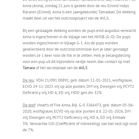
Anna (Anna), zondag 21 juni is gedekt door de reu Elrond Indyo
Rácaron (Elrond). Anna is een (aangekeurde) Tamaskan. De dekking
maakt deel uit van het outcrossproject van de AVLS.
Bij een geslaagde dekking worden de pups eind augustus verwacht.
Anna is ingeschreven in de bijlage van het NHSB (G-O). De pups
worden ingeschreven in bijlage G-1. Als de pups worden
geselecteerd door de outcrosscommissie kun je later gevraagd
worden ze 1 keer voor de fok in te zetten. Heb je belangstelling
voor een pup uit dit bijzondere nestje neem dan contact op met
Tamara
of het secretariaat van de
AVLS
De reu
: VDH 21/091 00891, geb. datum 11-01-2021, wolfsgrauw,
ECVO 24-11-2025 vrij op alle punten, DM vrij, Dwergen vrij, PCYT2
Deficiëncy vrij, HD A, ED vrij, MDD gen.div. 32%
De teef
: Heart’s of Fire Anna, Bijl. G-0 3366473, geb. datum 05-06-
2020, wolfsgrauw, ECVO vrij op alle punten d.d. 22-01-2026, DM
vrij, Dwergen vrij, PCYT2 Deficiëncy vrij, HD A, ED vrij, Embark
3% Verwachte COI (Coëfficiënt of Inbreeding) van het nest ligt rond
de 7%.