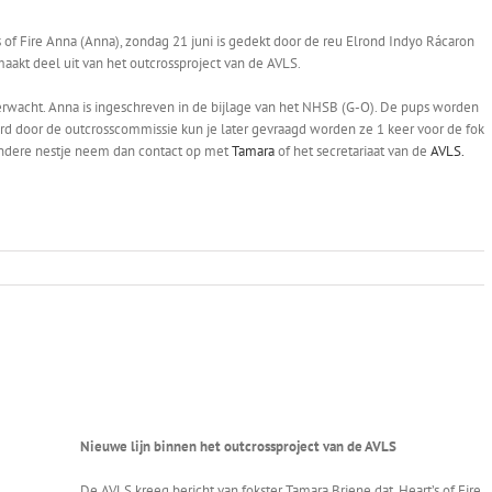
s of Fire Anna (Anna), zondag 21 juni is gedekt door de reu Elrond Indyo Rácaron
aakt deel uit van het outcrossproject van de AVLS.
rwacht. Anna is ingeschreven in de bijlage van het NHSB (G-O). De pups worden
rd door de outcrosscommissie kun je later gevraagd worden ze 1 keer voor de fok
jzondere nestje neem dan contact op met
Tamara
of het secretariaat van de
AVLS.
Nieuwe lijn binnen het outcrossproject van de AVLS
De AVLS kreeg bericht van fokster Tamara Briene dat, Heart’s of Fire