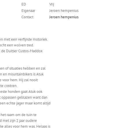
ED
Vrij
Eigenaar
Jeroen hempenius
Contact
Jeroen hempenius
en met een verfijnde motoriek.
 echt een wolven tred.
en de Duitser Custos-Maddox
en of situaties hebben en zal
n en mountainbikers is Atuk
e voor hem. Hij zal nooit
te creëren.
eeste honden gaat Atuk ook
t oppassen geblazen want dan
 een echte jager maar komt altijd
or het raam om de tuin te
 met zijn 2 jaar oudere
ie alles voor hem was. Helaas is