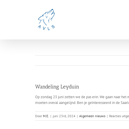
Ga
naar
inhoud
Wandeling Leyduin
Op zondag 23 juni zetten we de pas erin. We gaan naar het
moeten overal aangelijnd. Ben je geïnteresseerd in de Saar
Door
M.E.
|
juni 23rd, 2024
|
Algemeen nieuws
|
Reacties uitg