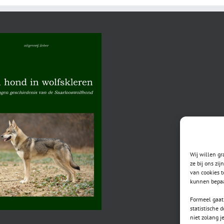
Wij willen g
ze bij ons zi
van cookies t
kunnen bepaa
Formeel gaat 
statistische 
niet zolang j