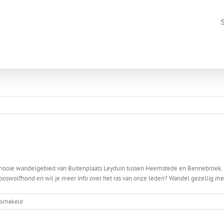
 mooie wandelgebied van Buitenplaats Leyduin tussen Heemstede en Bennebroek. E
looswolfhond en wil je meer info over het ras van onze leden? Wandel gezellig me
voor
eschakeld
Wandeling
Leyduin