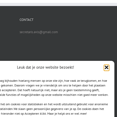
CONTACT
secretaris.avls@gmail.com
Leuk dat je onze website bezoekt!
raag bijhouden hoelang mensen op onze site zijn, hoe vaak ze terugkomen, en hoe
jn gekomen. Daarom vragen we je vriendelijk om ons te helpen door het plaatsen
e accepteren. Dat hoeft natuurlijk niet, maar als je geen toestemming geeft,
lde functies of mogelijkheden op onze website misschien niet goed meer werken.
het om cookies voor statistieken en het wordt uitsluitend gebruikt voor anonieme
doeleinden.We slaan geen persoonlijke gegevens van je op. De cookies doen het
e hieronder niet op Accepteren klikt. Maar je helpt ons er wel mee!