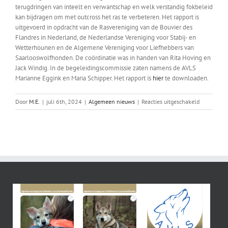
terugdringen van inteelt en verwantschap en welk verstandig fokbeleid
kan bijdragen om met outcross het ras te verbeteren. Het rapport is
uitgevoerd in opdracht van de Rasvereniging van de Bouvier des
Flandres in Nederland, de Nederlandse Vereniging voor Stabij- en
Wetterhounen en de Algemene Vereniging voor Liefhebbers van
Saarlooswolfhonden. De coördinatie was in handen van Rita Hoving en
Jack Windig. In de begeleidingscommissie zaten namens de AVLS
Marianne Eggink en Maria Schipper. Het rapport is
hier
te downloaden.
voor
Door
M.E.
|
juli 6th, 2024
|
Algemeen nieuws
|
Reacties uitgeschakeld
Eindrappor
Wagening
‘Fokken
van
Gezonde
Rashonden