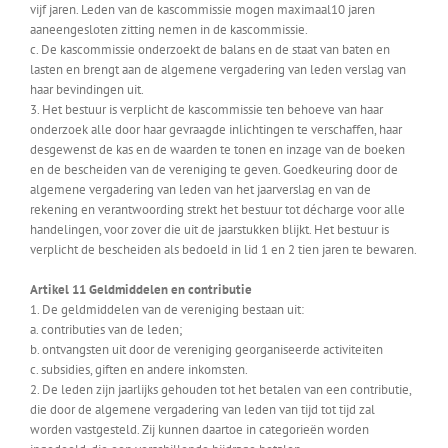
vijf jaren. Leden van de kascommissie mogen maximaal10 jaren
aaneengesloten zitting nemen in de kascommissie.
c. De kascommissie onderzoekt de balans en de staat van baten en
lasten en brengt aan de algemene vergadering van leden verslag van
haar bevindingen uit.
3. Het bestuur is verplicht de kascommissie ten behoeve van haar
onderzoek alle door haar gevraagde inlichtingen te verschaffen, haar
desgewenst de kas en de waarden te tonen en inzage van de boeken
en de bescheiden van de vereniging te geven. Goedkeuring door de
algemene vergadering van leden van het jaarverslag en van de
rekening en verantwoording strekt het bestuur tot décharge voor alle
handelingen, voor zover die uit de jaarstukken blijkt. Het bestuur is
verplicht de bescheiden als bedoeld in lid 1 en 2 tien jaren te bewaren.
Artikel 11 Geldmiddelen en contributie
1. De geldmiddelen van de vereniging bestaan uit:
a. contributies van de leden;
b. ontvangsten uit door de vereniging georganiseerde activiteiten
c. subsidies, giften en andere inkomsten.
2. De leden zijn jaarlijks gehouden tot het betalen van een contributie,
die door de algemene vergadering van leden van tijd tot tijd zal
worden vastgesteld. Zij kunnen daartoe in categorieën worden