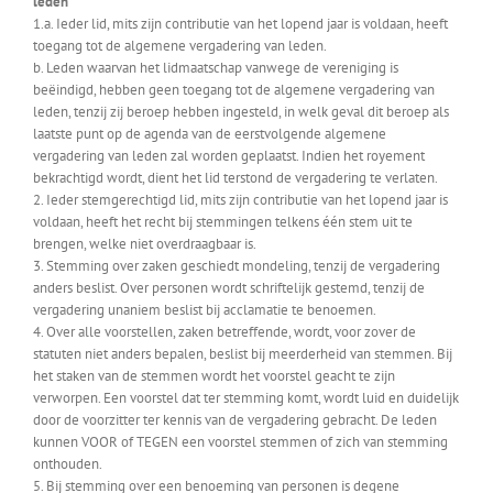
leden
1.a. Ieder lid, mits zijn contributie van het lopend jaar is voldaan, heeft
toegang tot de algemene vergadering van leden.
b. Leden waarvan het lidmaatschap vanwege de vereniging is
beëindigd, hebben geen toegang tot de algemene vergadering van
leden, tenzij zij beroep hebben ingesteld, in welk geval dit beroep als
laatste punt op de agenda van de eerstvolgende algemene
vergadering van leden zal worden geplaatst. Indien het royement
bekrachtigd wordt, dient het lid terstond de vergadering te verlaten.
2. Ieder stemgerechtigd lid, mits zijn contributie van het lopend jaar is
voldaan, heeft het recht bij stemmingen telkens één stem uit te
brengen, welke niet overdraagbaar is.
3. Stemming over zaken geschiedt mondeling, tenzij de vergadering
anders beslist. Over personen wordt schriftelijk gestemd, tenzij de
vergadering unaniem beslist bij acclamatie te benoemen.
4. Over alle voorstellen, zaken betreffende, wordt, voor zover de
statuten niet anders bepalen, beslist bij meerderheid van stemmen. Bij
het staken van de stemmen wordt het voorstel geacht te zijn
verworpen. Een voorstel dat ter stemming komt, wordt luid en duidelijk
door de voorzitter ter kennis van de vergadering gebracht. De leden
kunnen VOOR of TEGEN een voorstel stemmen of zich van stemming
onthouden.
5. Bij stemming over een benoeming van personen is degene