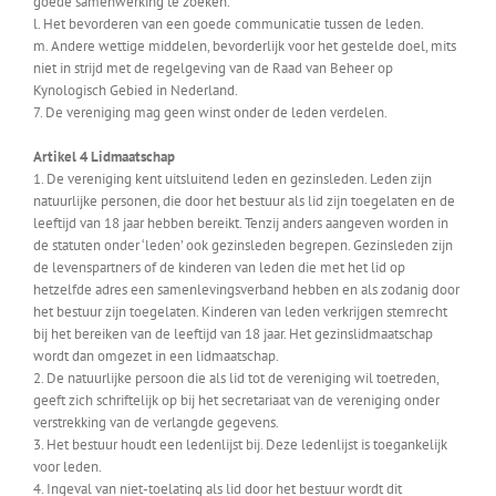
goede samenwerking te zoeken.
l. Het bevorderen van een goede communicatie tussen de leden.
m. Andere wettige middelen, bevorderlijk voor het gestelde doel, mits
niet in strijd met de regelgeving van de Raad van Beheer op
Kynologisch Gebied in Nederland.
7. De vereniging mag geen winst onder de leden verdelen.
Artikel 4 Lidmaatschap
1. De vereniging kent uitsluitend leden en gezinsleden. Leden zijn
natuurlijke personen, die door het bestuur als lid zijn toegelaten en de
leeftijd van 18 jaar hebben bereikt. Tenzij anders aangeven worden in
de statuten onder ‘leden’ ook gezinsleden begrepen. Gezinsleden zijn
de levenspartners of de kinderen van leden die met het lid op
hetzelfde adres een samenlevingsverband hebben en als zodanig door
het bestuur zijn toegelaten. Kinderen van leden verkrijgen stemrecht
bij het bereiken van de leeftijd van 18 jaar. Het gezinslidmaatschap
wordt dan omgezet in een lidmaatschap.
2. De natuurlijke persoon die als lid tot de vereniging wil toetreden,
geeft zich schriftelijk op bij het secretariaat van de vereniging onder
verstrekking van de verlangde gegevens.
3. Het bestuur houdt een ledenlijst bij. Deze ledenlijst is toegankelijk
voor leden.
4. Ingeval van niet-toelating als lid door het bestuur wordt dit