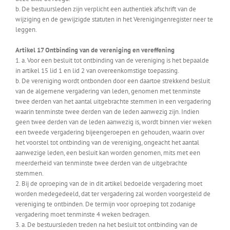
b. De bestuursleden zijn verplicht een authentiek afschrift van de
wijziging en de gewijzigde statuten in het Verenigingenregister neer te
leggen.
Artikel 17 Ontbinding van de vereniging en vereffening
1. a. Voor een besluit tot ontbinding van de vereniging is het bepaalde
in artikel 15 lid 1 en lid 2 van overeenkomstige toepassing.
b. De vereniging wordt ontbonden door een daartoe strekkend besluit
van de algemene vergadering van leden, genomen met tenminste
twee derden van het aantal uitgebrachte stemmen in een vergadering
waarin tenminste twee derden van de leden aanwezig zijn. Indien
geen twee derden van de leden aanwezig is, wordt binnen vier weken
een tweede vergadering bijeengeroepen en gehouden, waarin over
het voorstel tot ontbinding van de vereniging, ongeacht het aantal
aanwezige leden, een besluit kan worden genomen, mits met een
meerderheid van tenminste twee derden van de uitgebrachte
stemmen.
2. Bij de oproeping van de in dit artikel bedoelde vergadering moet
worden medegedeeld, dat ter vergadering zal worden voorgesteld de
vereniging te ontbinden. De termijn voor oproeping tot zodanige
vergadering moet tenminste 4 weken bedragen.
3. a. De bestuursleden treden na het besluit tot ontbinding van de