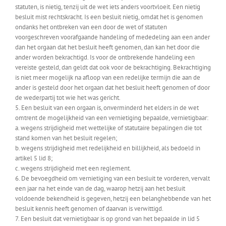
statuten, is nietig, tenzij uit de wet iets anders voortvloeit. Een nietig
besluit mist rechtskracht. Is een besluit nietig, omdat het is genomen
ondanks het ontbreken van een door de wet of statuten
voorgeschreven voorafgaande handeling of mededeling aan een ander
dan het orgaan dat het besluit heeft genomen, dan kan het door die
ander worden bekrachtigd. Is voor de ontbrekende handeling een
vereiste gesteld, dan geldt dat ook voor de bekrachtiging. Bekrachtiging
is niet meer mogelijk na afloop van een redelijke termijn die aan de
ander is gesteld door het orgaan dat het besluit heeft genomen of door
de wederpartij tot wie het was gericht.
5. Een besluit van een orgaan is, onverminderd het elders in de wet
omtrent de mogelijkheid van een vernietiging bepaalde, vernietigbaar:
a. wegens strijdigheid met wettelijke of statutaire bepalingen die tot
stand komen van het besluit regelen;
b. wegens strijdigheid met redelijkheid en billijkheid, als bedoeld in
artikel 5 lid 8;
c. wegens strijdigheid met een reglement.
6. De bevoegdheid om vernietiging van een besluit te vorderen, vervalt
een jaar na het einde van de dag, waarop hetzij aan het besluit
voldoende bekendheid is gegeven, hetzij een belanghebbende van het
besluit kennis heeft genomen of daarvan is verwittigd.
7. Een besluit dat vernietigbaar is op grond van het bepaalde in lid 5