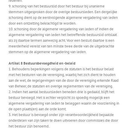
redenen.
9. schorsing van het bestuurslid door het bestuur bij unanieme
stemmen uitgesproken door de overige bestuursleden. Een dergelijke
schorsing dient op de eerstvolgende algemene vergadering van leden
door een ontzetting bekrachtigd te worden.
10. schorsing door de algemene vergadering van leden of indien de
algemene vergadering van leden het betreffende bestuurslid ontslaat
als zij daartoe termen aanwezig acht. Voor een besluit daartoe is een
meerderheid vereist van ten minste twee derde van de uitgebrachte
stemmen op de algemene vergadering van leden.
Artikel 8 Bestuursbevoegdheid en -beleid
1. Behoudens beperkingen volgens de statuten is het bestuur belast
met het besturen van de vereniging, waarbij het zich dient te houden
aan de wet, de regelgevingen van de door de vereniging erkende Raad
van Beheer, de statuten en overige reglementen van de vereniging.
2. Indien het aantal bestuursleden beneden drie is gedaald, blijft het
bestuur bevoegd. Het is echter verplicht zo spoedig mogelijk een
algemene vergadering van leden te beleggen waarin de voorziening in
de open plaats(en) aan de orde komt.
3. Het bestuur is bevoegd onder zijn verantwoordelijkheid bepaalde
onderdelen van zijn taken te doen uitvoeren door commissies die door
het bestuur zijn benoemd.