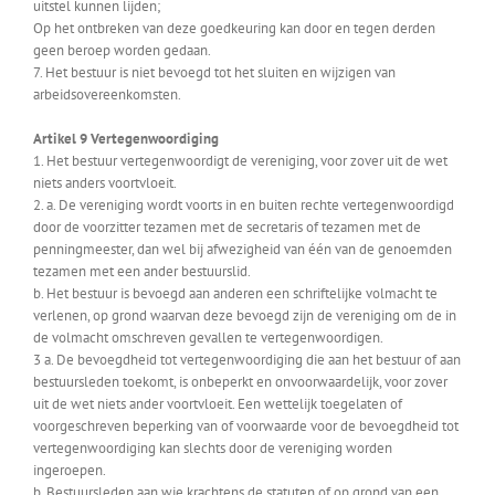
uitstel kunnen lijden;
Op het ontbreken van deze goedkeuring kan door en tegen derden
geen beroep worden gedaan.
7. Het bestuur is niet bevoegd tot het sluiten en wijzigen van
arbeidsovereenkomsten.
Artikel 9 Vertegenwoordiging
1. Het bestuur vertegenwoordigt de vereniging, voor zover uit de wet
niets anders voortvloeit.
2. a. De vereniging wordt voorts in en buiten rechte vertegenwoordigd
door de voorzitter tezamen met de secretaris of tezamen met de
penningmeester, dan wel bij afwezigheid van één van de genoemden
tezamen met een ander bestuurslid.
b. Het bestuur is bevoegd aan anderen een schriftelijke volmacht te
verlenen, op grond waarvan deze bevoegd zijn de vereniging om de in
de volmacht omschreven gevallen te vertegenwoordigen.
3 a. De bevoegdheid tot vertegenwoordiging die aan het bestuur of aan
bestuursleden toekomt, is onbeperkt en onvoorwaardelijk, voor zover
uit de wet niets ander voortvloeit. Een wettelijk toegelaten of
voorgeschreven beperking van of voorwaarde voor de bevoegdheid tot
vertegenwoordiging kan slechts door de vereniging worden
ingeroepen.
b. Bestuursleden aan wie krachtens de statuten of op grond van een