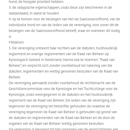
hond, de hoogste prioriteit hebben.
3. de rastypische eigenschappen, zoals deze zijn beschreven in de
rasstandaard, in stand te houden.
4. op te komen voor de belangen van het ras Saarlooswolfhond, van de
individuele hond en van de leden van de vereniging, voor zover dit de
belangen van de Saarlooswolfhond betreft, waar en wanneer dit nodig
is.
Middelen
5. De vereniging ontleent haar rechten aan de statuten, huishoudelijk
reglement en overige reglementen van de Raad van Beheer op
Kynologisch Gebied in Nederland, hierna ook te noemen: “Raad van
Beheer”, en verplicht zich zonder voorbehoud tot naleving van die
statuten, reglementen en wettig genomen besluiten van de Raad van
Beheer.
De vereniging aanvaardt zonder voorbehoud de rechtsmacht van de
Geschillencommissie voor de Kynologie en het Tuchtcollege voor de
Kynologie, zoals weergegeven in de statuten en het huishoudelijk
reglement van de Raad van Beheer. De leden van de vereniging zijn
tegenover de vereniging tot hetzelfde gehouden als waartoe de
vereniging tegenover de Raad van Beheer is gehouden op grond van
de statuten en reglementen van de Raad van Beheer en de door de
organen van de Raad van Beheer wettig genomen besluiten.
De vereniging is bevoegd tot het opleggen van de verplichtingen aan