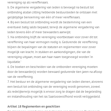
vereniging op als vereffenaars.
b. De algemene vergadering van leden is bevoegd na besluit tot
ontbinding alsdan zitting hebbende bestuursleden te ontslaan met
gelijktijdige benoeming van één of meer vereffenaars.
4. Bij een besluit tot ontbinding wordt de bestemming van een
eventueel batig saldo bepaald, terwijl de algemene vergadering van
leden tevens één of meer bewaarders aanwijst.
5. Na ontbinding blijft de vereniging voortbestaan voor zover dit tot
vereffening van haar vermogen nodig is. Gedurende de vereffening
blijven de bepalingen van de statuten en reglementen voor zover
mogelijk van kracht. In stukken en aankondigingen, die van de
vereniging uitgaan, moet aan haar naam toegevoegd worden ‘in
liquidatie.’
6. De boeken en bescheiden van de ontbonden vereniging moeten
door de bewaarder(s) worden bewaard gedurende tien jaren na afloop
van de vereffening.
7. Het bestuur en de algemene vergadering van leden dienen, alvorens
een besluit tot ontbinding van de vereniging wordt genomen, zoveel
als redelijkerwijs mogelijk is ervoor zorg te dragen dat de begeleiding
en instandhouding van het ras Saarlooswolfhond wordt veiliggesteld.
Artikel 18 Reglementen en geschillen