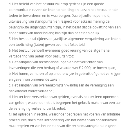
4. Het beleid van het bestuur zal erop gericht zijn een goede
communicatie tussen de leden onderling en tussen het bestuur en de
leden te bevorderen en te waarborgen. Daarbij zullen openheid,
uitwisseling van standpunten en respect voor elkaars mening de
belangrijkste uitgangspunten zijn, in het besef dat de opvatting van een
ander soms van meer belang kan zijn dan het eigen gelijk.
5. Het bestuur zal tijdens de jaarlijkse algemene vergadering van leden
een toelichting (laten) geven over het fokbeleid.
6. Het bestuur behoeft eveneens goedkeuring van de algemene
vergadering van leden voor besluiten tot:
a. Het aangaan van rechtshandelingen en het verrichten van
investeringen die een bedrag of waarde van € 2.000,- te boven gaan;
b. Het huren, verhuren of op andere wijze in gebruik of genot verkrijgen
en geven van onroerende zaken;
c. Het aangaan van overeenkomsten waarbij aan de vereniging een
bankkrediet wordt verleend;
d. Het ter leen verstrekken van gelden, evenals het ter leen opnemen
van gelden, waaronder niet is begrepen het gebruik maken van een aan
de vereniging verleend bankkrediet;
f. Het optreden in rechte, waaronder begrepen het voeren van arbitrale
procedures, doch met uitzondering van het nemen van conservatoire
maatregelen en van het nemen van die rechtsmaatregelen die geen