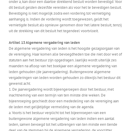
onder a, kan door een daartoe strekkend besluit worden bevestigd. Voor
dit besluit gelden dezelfde vereisten als voor het te bevestigen besluit.
Bevestiging is niet mogelijk zodra een vordering tot vernietiging
aanhangig is. Indien de vordering wordt toegewezen, geldt het
vernietigde besluit als opnieuw genomen door het latere besluit, tenzij
uit de strekking van dit besluit het tegendeel voortvloeit.
Artikel 13 Algemene vergadering van leden
De algemene vergadering van leden is het hoogste gezagsorgaan van
de vereniging. Haar komen alle bevoegdheden toe die niet door wet of
statuten aan het bestuur zijn opgedragen. Jaarlijks wordt uiterlijk zes
maanden na afloop van het boekjaar een algemene vergadering van
leden gehouden (de jaarvergadering). Buitengewone algemene
vergaderingen van leden worden gehouden zo dikwijls het bestuur dit
gewenst acht.
1. De jaarvergadering wordt bijeengeroepen door het bestuur, met
inachtneming van een termijn van ten minste drie weken. De
bijeenroeping geschiedt door een mededeling van de vereniging aan
de leden met gelijktijdige vermelding van de agenda.
a. Voorts is het bestuur verplicht tot het bijeenroepen van een
buitengewone algemene vergadering van leden indien een aantal
leden, samen bevoegd tot het uitbrengen van ten minste een tiende
deel van de stemmen bij de algemene vergadering, de voorzitter