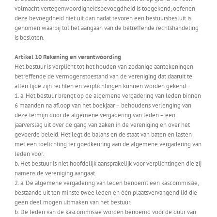
volmacht vertegenwoordigheidsbevoegdheid is toegekend, oefenen
deze bevoegdheid niet uit dan nadat tevoren een bestuursbesluit is
genomen waarbij tot het aangaan van de betreffende rechtshandeling
is besloten.
Artikel 10 Rekening en verantwoording
Het bestuur is verplicht tot het houden van zodanige aantekeningen
betreffende de vermogenstoestand van de vereniging dat daaruit te
allen tijde zijn rechten en verplichtingen kunnen worden gekend.
1. a. Het bestuur brengt op de algemene vergadering van leden binnen
6 maanden na afloop van het boekjaar – behoudens verlenging van
deze termijn door de algemene vergadering van leden – een
jaarverslag uit over de gang van zaken in de vereniging en over het
gevoerde beleid. Het legt de balans en de staat van baten en lasten
met een toelichting ter goedkeuring aan de algemene vergadering van
leden voor.
b. Het bestuur is niet hoofdelijk aansprakelijk voor verplichtingen die zij
namens de vereniging aangaat.
2. a. De algemene vergadering van leden benoemt een kascommissie,
bestaande uit ten minste twee leden en één plaatsvervangend lid die
geen deel mogen uitmaken van het bestuur.
b. De leden van de kascommissie worden benoemd voor de duur van