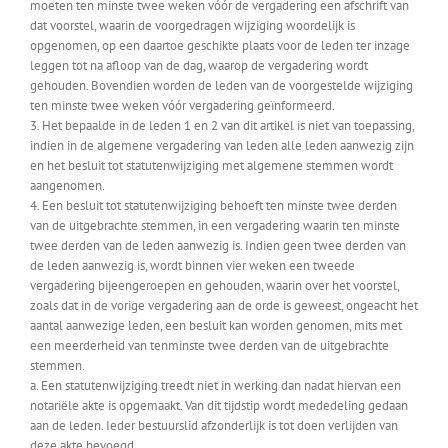
moeten ten minste twee weken vóór de vergadering een afschrift van
dat voorstel, waarin de voorgedragen wijziging woordelijk is
opgenomen, op een daartoe geschikte plaats voor de leden ter inzage
leggen tot na afloop van de dag, waarop de vergadering wordt
gehouden. Bovendien worden de leden van de voorgestelde wijziging
ten minste twee weken vóór vergadering geïnformeerd.
3. Het bepaalde in de leden 1 en 2 van dit artikel is niet van toepassing,
indien in de algemene vergadering van leden alle leden aanwezig zijn
en het besluit tot statutenwijziging met algemene stemmen wordt
aangenomen.
4. Een besluit tot statutenwijziging behoeft ten minste twee derden
van de uitgebrachte stemmen, in een vergadering waarin ten minste
twee derden van de leden aanwezig is. Indien geen twee derden van
de leden aanwezig is, wordt binnen vier weken een tweede
vergadering bijeengeroepen en gehouden, waarin over het voorstel,
zoals dat in de vorige vergadering aan de orde is geweest, ongeacht het
aantal aanwezige leden, een besluit kan worden genomen, mits met
een meerderheid van tenminste twee derden van de uitgebrachte
stemmen.
a. Een statutenwijziging treedt niet in werking dan nadat hiervan een
notariële akte is opgemaakt. Van dit tijdstip wordt mededeling gedaan
aan de leden. Ieder bestuurslid afzonderlijk is tot doen verlijden van
deze akte bevoegd.