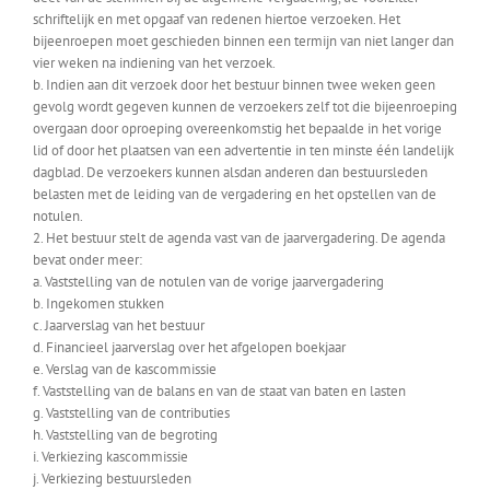
schriftelijk en met opgaaf van redenen hiertoe verzoeken. Het
bijeenroepen moet geschieden binnen een termijn van niet langer dan
vier weken na indiening van het verzoek.
b. Indien aan dit verzoek door het bestuur binnen twee weken geen
gevolg wordt gegeven kunnen de verzoekers zelf tot die bijeenroeping
overgaan door oproeping overeenkomstig het bepaalde in het vorige
lid of door het plaatsen van een advertentie in ten minste één landelijk
dagblad. De verzoekers kunnen alsdan anderen dan bestuursleden
belasten met de leiding van de vergadering en het opstellen van de
notulen.
2. Het bestuur stelt de agenda vast van de jaarvergadering. De agenda
bevat onder meer:
a. Vaststelling van de notulen van de vorige jaarvergadering
b. Ingekomen stukken
c. Jaarverslag van het bestuur
d. Financieel jaarverslag over het afgelopen boekjaar
e. Verslag van de kascommissie
f. Vaststelling van de balans en van de staat van baten en lasten
g. Vaststelling van de contributies
h. Vaststelling van de begroting
i. Verkiezing kascommissie
j. Verkiezing bestuursleden