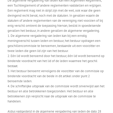
De algemene vergadering van leden kan een Algemeen Reglement,
een Tuchtreglement of andere reglementen vaststellen en wijzigen.
Een reglement mag niet in strijd zijn met de wet, ook waar die geen
dwingend recht bevat, noch met de statuten. In gevallen waarin de
statuten of andere reglementen van de vereniging niet voorzien of bij
enig verschil omtrent de toepassing hiervan, beslist in spoedeisende
gevallen het bestuur, in andere gevallen de algemene vergadering.
1. De algemene vergadering van leden kan bij een ernstig
meningsverschil tussen leden en bestuur, het bestuur opdragen een
geschillencommissie te benoemen, bestaande uit een voorzitter en
twee leden die geen lid zijn van het bestuur.
2. Eén lid wordt benoemd door het bestuur, één lid wordt benoemd op
bindende voordracht van het lid of de leden waarmee het geschil
bestaat.
3. Het bestuur benoemt vervolgens de voorzitter van de commissie op
bindende voordracht van de beide in dit artikel onder punt 2
benoemde leden.
4. De schriftelijke uitspraak van de commissie wordt onverwijld aan het
bestuur en alle betrokkenen toegezonden. Het bestuur en alle
betrokkenen zijn verplicht naar de uitspraak van de commissie te
handelen.
Aldus vastgesteld in de algemene vergadering van leden de dato 28