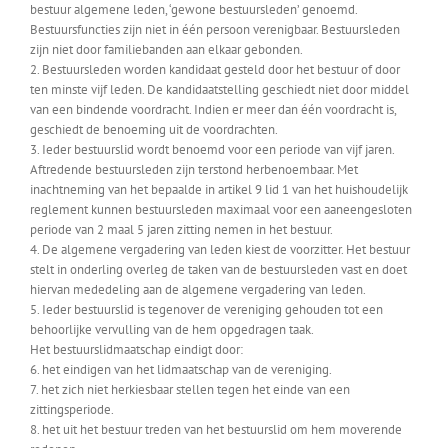
bestuur algemene leden, ‘gewone bestuursleden’ genoemd.
Bestuursfuncties zijn niet in één persoon verenigbaar. Bestuursleden
zijn niet door familiebanden aan elkaar gebonden.
2. Bestuursleden worden kandidaat gesteld door het bestuur of door
ten minste vijf leden. De kandidaatstelling geschiedt niet door middel
van een bindende voordracht. Indien er meer dan één voordracht is,
geschiedt de benoeming uit de voordrachten.
3. Ieder bestuurslid wordt benoemd voor een periode van vijf jaren.
Aftredende bestuursleden zijn terstond herbenoembaar. Met
inachtneming van het bepaalde in artikel 9 lid 1 van het huishoudelijk
reglement kunnen bestuursleden maximaal voor een aaneengesloten
periode van 2 maal 5 jaren zitting nemen in het bestuur.
4. De algemene vergadering van leden kiest de voorzitter. Het bestuur
stelt in onderling overleg de taken van de bestuursleden vast en doet
hiervan mededeling aan de algemene vergadering van leden.
5. Ieder bestuurslid is tegenover de vereniging gehouden tot een
behoorlijke vervulling van de hem opgedragen taak.
Het bestuurslidmaatschap eindigt door:
6. het eindigen van het lidmaatschap van de vereniging.
7. het zich niet herkiesbaar stellen tegen het einde van een
zittingsperiode.
8. het uit het bestuur treden van het bestuurslid om hem moverende