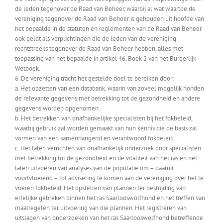
de leden tegenover de Raad van Beheer, waarbij al wat waartoe de
vereniging tegenover de Raad van Beheer is gehouden uit hoofde van
het bepaalde in de statuten en reglementen van de Raad van Beheer
ook geldt als verplichtingen die de leden van de vereniging
rechtstreeks tegenover de Raad van Beheer hebben, alles met
toepassing van het bepaalde in artikel 46, Boek 2 van het Burgerlijk
Wetboek.
6. De vereniging tracht het gestelde doel te bereiken door:
a. Het opzetten van een databank, waarin van zoveel mogelijk honden
de relevante gegevens met betrekking tot de gezondheid en andere
gegevens worden opgenomen.
b. Het betrekken van onafhankelijke specialisten bij het fokbeleid,
waarbij gebruik zal worden gemaakt van hun kennis die de basis zal
vormen van een samenhangend en verantwoord fokbeleid.
c. Het laten verrichten van onafhankelijk onderzoek door specialisten
met betrekking tot de gezondheid en de vitaliteit van het ras en het
laten uitvoeren van analyses van de populatie om – daaruit
voortvloeiend – tot advisering te komen aan de vereniging over het te
voeren fokbeleid. Het opstellen van plannen ter bestrijding van
erfelijke gebreken binnen het ras Saarlooswolfhond en het treffen van
maatregelen ter uitvoering van die plannen. Het registreren van
uitslagen van onderzoeken van het ras Saarlooswolfhond betreffende