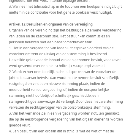
ingedeeld, die een verschillende bijdrage betalen.
3. Wanneer het lidmaatschap in de loop van een boekjaar eindigt, blijft
niettemin de contributie voor het gehele boekjaar verschuldigd.
Artikel 12 Besluiten en organen van de vereniging
Organen van de vereniging zijn het bestuur, de algemene vergadering
van leden en de kascommissie. Het bestuur kan commissies en
personen belasten met een nader omschreven taak.
1. Het in een vergadering van leden uitgesproken oordeel van de
voorzitter omtrent de uitslag van een stemming is beslissend.
Hetzelfde geldt voor de inhoud van een genomen besluit, voor zover
werd gestemd over een niet schriftelijk vastgelegd voorstel.
2. Wordt echter onmiddellijk na het uitspreken van de voorzitter de
juistheid daarvan betwist, dan wordt het te nemen besluit schriftelijk
vastgelegd en vindt een nieuwe stemming plaats, indien de
meerderheid van de vergadering, of, indien de oorspronkelijke
stemming niet hoofdelijk of schriftelijk geschiedde, een
stemgerechtigde aanwezige dit verlangt. Door deze nieuwe stemming
vervallen de rechtsgevolgen van de oorspronkelijke stemming.
3. Van het verhandelde in een vergadering worden notulen gemaakt,
die op de eerstvolgende vergadering van het orgaan dienen te worden
goedgekeurd.
4. Een besluit van een orgaan dat in strijd is met de wet of met de