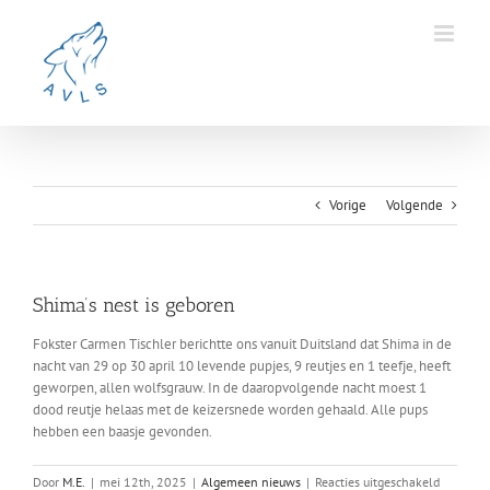
Ga
naar
inhoud
Vorige
Volgende
Shima’s nest is geboren
Fokster Carmen Tischler berichtte ons vanuit Duitsland dat Shima in de
nacht van 29 op 30 april 10 levende pupjes, 9 reutjes en 1 teefje, heeft
geworpen, allen wolfsgrauw. In de daaropvolgende nacht moest 1
dood reutje helaas met de keizersnede worden gehaald. Alle pups
hebben een baasje gevonden.
voor
Door
M.E.
|
mei 12th, 2025
|
Algemeen nieuws
|
Reacties uitgeschakeld