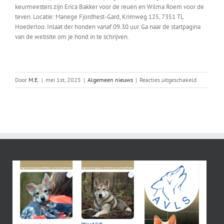
keurmeesters zijn Erica Bakker voor de reuen en Wilma Roem voor de
teven. Locatie: Manege Fjordhest-Gard, Krimweg 125, 7351 TL
Hoederloo. Inlaat der honden vanaf 09.30 uur. Ga naar de startpagina
van de website om je hond in te schrijven.
voor
Door
M.E.
|
mei 1st, 2025
|
Algemeen nieuws
|
Reacties uitgeschakeld
Kampioens
met
dubbel
CAC
en
titel
clubwinne