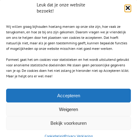
Leuk dat je onze website
bezoekt!
Wij willen graag bijhouden hoelang mensen op onze site zijn, hoe vaak ze
terugkomen, en hoe ze bij ons zijn gekomen. Daarom vragen we je vriendelijk
om ons te helpen door het plaatsen van cookies te accepteren. Dat hoeft
natuurlijk niet, maar als je geen toestemming geeft, kunnen bepaalde functies
of mogelijkheden op onze website misschien niet goed meer werken.
Formeel gaat het om cookies voor statistieken en het wordt uitsluitend gebruikt
voor anonieme statistische doeleinden.We slaan geen persoonlijke gegevens
van je op. De cookies doen het niet zolang je hieronder niet op Accepteren klikt.
CONTACT
Maar je helpt ons er wel mee!
secretaris.avls@gmail.com
Accepteren
Weigeren
Bekijk voorkeuren
Copyright 2012 - 2021 Avada | All Rights Reserved | Powered by
WordPress
|
Theme Fusion
Cookiebeleid
Privacy Verklaring