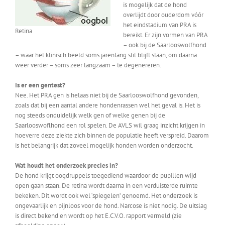
is mogelijk dat de hond
overlijdt door ouderdom vóór
het eindstadium van PRA is
Retina
bereikt. Er zijn vormen van PRA
– ook bij de Saarlooswolfhond
– waar het klinisch beeld soms jarenlang stil blijft staan, om daarna
weer verder – soms zeer langzaam – te degenereren.
Is er een gentest?
Nee. Het PRA gen is helaas niet bij de Saarlooswolfhond gevonden,
zoals dat bij een aantal andere hondenrassen wel het geval is. Het is
nog steeds onduidelijk welk gen of welke genen bij de
Saarlooswoflhond een rol spelen. De AVLS wil graag inzicht krijgen in
hoeverre deze ziekte zich binnen de populatie heeft verspreid. Daarom
is het belangrijk dat zoveel mogelijk honden worden onderzocht.
Wat houdt het onderzoek precies in?
De hond krijgt oogdruppels toegediend waardoor de pupillen wijd
open gaan staan. De retina wordt daarna in een verduisterde ruimte
bekeken. Dit wordt ook wel ‘spiegelen’ genoemd. Het onderzoek is
ongevaarlijk en pijnloos voor de hond. Narcose is niet nodig. De uitslag
is direct bekend en wordt op het E.C.V.O. rapport vermeld (zie