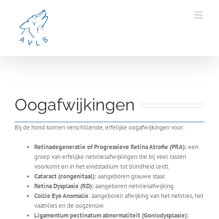
Ga
naar
inhoud
Oogafwijkingen
Bij de hond komen verschillende, erfelijke oogafwijkingen voor:
Retinadegeneratie of Progressieve Retina Atrofie (PRA):
een
groep van erfelijke netvliesafwijkingen die bij veel rassen
voorkomt en in het eindstadium tot blindheid leidt.
Cataract (congenitaal):
aangeboren grauwe staar.
Retina Dysplasie (RD):
aangeboren netvliesafwijking.
Collie Eye Anomalie
: aangeboren afwijking van het netvlies, het
vaatvlies en de oogzenuw.
Ligamentum pectinatum abnormaliteit (Goniodysplasie):