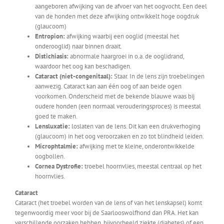
aangeboren afwijking van de afvoer van het oogvocht. Een deel
van de honden met deze afwijking ontwikkelt hoge oogdruk
(glaucoom)
Entropion:
afwijking waarbij een ooglid (meestal het
onderooglid) naar binnen draait.
Distichiasis:
abnormale haargroei in o.a. de ooglidrand,
waardoor het oog kan beschadigen.
Cataract (niet-congenitaal):
Staar. In de lens zijn troebelingen
aanwezig. Cataract kan aan één oog of aan beide ogen
voorkomen. Onderscheid met de bekende blauwe waas bij
oudere honden (een normaal verouderingsproces) is meestal
goed te maken.
Lensluxatie:
loslaten van de lens. Dit kan een drukverhoging
(glaucoom) in het oog veroorzaken en zo tot blindheid leiden.
Microphtalmie:
afwijking met te kleine, onderontwikkelde
oogbollen.
Cornea Dystrofie:
troebel hoornvlies, meestal centraal op het
hoornvlies.
Cataract
Cataract (het troebel worden van de lens of van het lenskapsel) komt
tegenwoordig meer voor bij de Saarlooswolfhond dan PRA. Het kan
verschillende oorzaken hebben, bijvoorbeeld ziekte (diabetes) of een