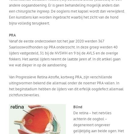
andere oogaandoening. Er is geen behandeling mogelijk anders dan
een chirurgische ingreep. De ooglens met kapsel wordt dan verwijderd.
Een kunstlens kan worden ingebracht waarbij het zicht van de hond
bijna volledig terugkeert.
PRA
Vanaf de eerste onderzoeken tot het jaar 2020 werden 367
Saarlooswolfhonden op PRA onderzocht. In deze groep werden 40
lijders vastgesteld, 31 bij de NVSWH en 9 bij de AVLS en de overige
fokkers. Het aantal lijders neemt de laatste jaren af. In dit artikel gaan
we wat dieper in op de aandoening.
Van Progressieve Retina Atrofie, kortweg PRA, zijn verschillende
uitingsvormen bekend die allemaal onder de noemer PRA vallen. In
het beginstadium hebben de lijders van dit erfelijk oogdefect allemaal
zichtfunctieverlies.
Blind
De retina – het netvlies
achterin de oogbol –
degenereert ongeveer
gelijktijdig aan beide ogen. Het