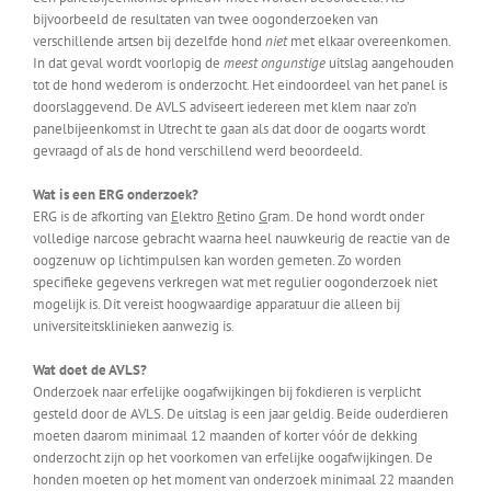
bijvoorbeeld de resultaten van twee oogonderzoeken van
verschillende artsen bij dezelfde hond
niet
met elkaar overeenkomen.
In dat geval wordt voorlopig de
meest ongunstige
uitslag aangehouden
tot de hond wederom is onderzocht. Het eindoordeel van het panel is
doorslaggevend. De AVLS adviseert iedereen met klem naar zo’n
panelbijeenkomst in Utrecht te gaan als dat door de oogarts wordt
gevraagd of als de hond verschillend werd beoordeeld.
Wat is een ERG onderzoek?
ERG is de afkorting van
E
lektro
R
etino
G
ram. De hond wordt onder
volledige narcose gebracht waarna heel nauwkeurig de reactie van de
oogzenuw op lichtimpulsen kan worden gemeten. Zo worden
specifieke gegevens verkregen wat met regulier oogonderzoek niet
mogelijk is. Dit vereist hoogwaardige apparatuur die alleen bij
universiteitsklinieken aanwezig is.
Wat doet de AVLS?
Onderzoek naar erfelijke oogafwijkingen bij fokdieren is verplicht
gesteld door de AVLS. De uitslag is een jaar geldig. Beide ouderdieren
moeten daarom minimaal 12 maanden of korter vóór de dekking
onderzocht zijn op het voorkomen van erfelijke oogafwijkingen. De
honden moeten op het moment van onderzoek minimaal 22 maanden