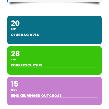
20
SEP
CLUBDAG AVLS
28
SEP
FOKKERSCURSUS
15
NOV
EINDKEURINGEN OUTCROSS