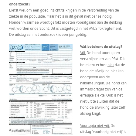
onderzocht?
Liefst wel om een goed inzicht te krijgen in de verspreiding van de
ziekte in de populatie. Maar het is in dit geval niet per se nodig.
Honden waarmee wordt gefokt moeten voorafgaand aan de dekking
wel worden onderzocht. Dit is vastgelegd in het AVLS fokreglement.
De uitslag van het onderzoek is een jaar geldig.
Wat betekent de uitslag?
Vrij.
De hond toont geen
verschijnselen van PRA. Dit
betekent echter
niet
dat de
hond de afwijking niet kan
doorgeven aan de
nakomelingen. De hond kan
immers drager zijn van de
erfelijke ziekte. Ook is het
niet uit te sluiten dat de
hond de afwijking later zelf
alsnog krijgt.
Voorlopig niet vrij.
De
uitslag “voorlopig niet vrij” is