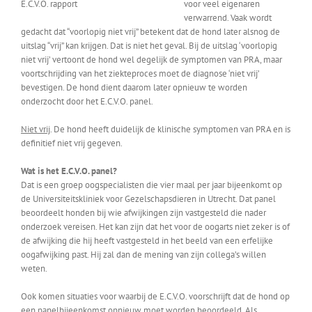
E.C.V.O. rapport
voor veel eigenaren
verwarrend. Vaak wordt
gedacht dat “voorlopig niet vrij” betekent dat de hond later alsnog de
uitslag “vrij” kan krijgen. Dat is niet het geval. Bij de uitslag ‘voorlopig
niet vrij’ vertoont de hond wel degelijk de symptomen van PRA, maar
voortschrijding van het ziekteproces moet de diagnose ‘niet vrij’
bevestigen. De hond dient daarom later opnieuw te worden
onderzocht door het E.C.V.O. panel.
Niet vrij
. De hond heeft duidelijk de klinische symptomen van PRA en is
definitief niet vrij gegeven.
Wat is het E.C.V.O. panel?
Dat is een groep oogspecialisten die vier maal per jaar bijeenkomt op
de Universiteitskliniek voor Gezelschapsdieren in Utrecht. Dat panel
beoordeelt honden bij wie afwijkingen zijn vastgesteld die nader
onderzoek vereisen. Het kan zijn dat het voor de oogarts niet zeker is of
de afwijking die hij heeft vastgesteld in het beeld van een erfelijke
oogafwijking past. Hij zal dan de mening van zijn collega’s willen
weten.
Ook komen situaties voor waarbij de E.C.V.O. voorschrijft dat de hond op
een panelbijeenkomst opnieuw moet worden beoordeeld. Als