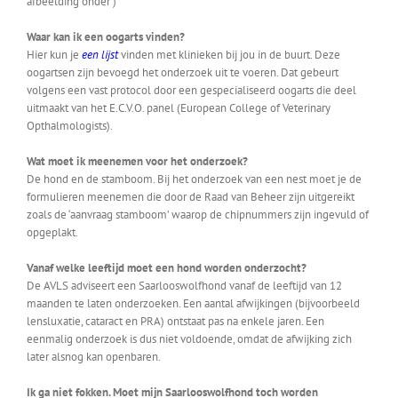
afbeelding onder )
Waar kan ik een oogarts vinden?
Hier kun je
een lijst
vinden met klinieken bij jou in de buurt. Deze
oogartsen zijn bevoegd het onderzoek uit te voeren. Dat gebeurt
volgens een vast protocol door een gespecialiseerd oogarts die deel
uitmaakt van het E.C.V.O. panel (European College of Veterinary
Opthalmologists).
Wat moet ik meenemen voor het onderzoek?
De hond en de stamboom. Bij het onderzoek van een nest moet je de
formulieren meenemen die door de Raad van Beheer zijn uitgereikt
zoals de ‘aanvraag stamboom’ waarop de chipnummers zijn ingevuld of
opgeplakt.
Vanaf welke leeftijd moet een hond worden onderzocht?
De AVLS adviseert een Saarlooswolfhond vanaf de leeftijd van 12
maanden te laten onderzoeken. Een aantal afwijkingen (bijvoorbeeld
lensluxatie, cataract en PRA) ontstaat pas na enkele jaren. Een
eenmalig onderzoek is dus niet voldoende, omdat de afwijking zich
later alsnog kan openbaren.
Ik ga niet fokken. Moet mijn Saarlooswolfhond toch worden