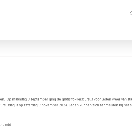
even. Op maandag 9 september ging de gratis fokkerscursus voor leden weer van s
rsusdag is op zaterdag 9 november 2024. Leden kunnen zich aanmelden bij het secr
voor
schakeld
Nieuwe