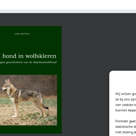
fokkerscursus
najaar
2024
Wij willen g
ze bij ons zi
van cookies t
kunnen bepaa
Formeel gaat 
statistische 
niet zolang j