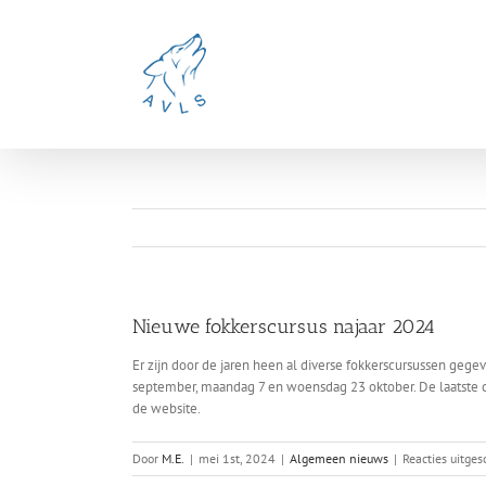
Ga
naar
inhoud
Nieuwe fokkerscursus najaar 2024
Er zijn door de jaren heen al diverse fokkerscursussen geg
september, maandag 7 en woensdag 23 oktober. De laatste cu
de website.
Door
M.E.
|
mei 1st, 2024
|
Algemeen nieuws
|
Reacties uitge