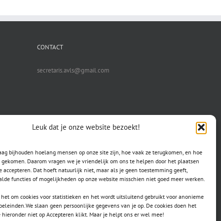
CONTACT
secretaris.avls@gmail.com
Leuk dat je onze website bezoekt!
raag bijhouden hoelang mensen op onze site zijn, hoe vaak ze terugkomen, en hoe
jn gekomen. Daarom vragen we je vriendelijk om ons te helpen door het plaatsen
e accepteren. Dat hoeft natuurlijk niet, maar als je geen toestemming geeft,
lde functies of mogelijkheden op onze website misschien niet goed meer werken.
het om cookies voor statistieken en het wordt uitsluitend gebruikt voor anonieme
doeleinden.We slaan geen persoonlijke gegevens van je op. De cookies doen het
e hieronder niet op Accepteren klikt. Maar je helpt ons er wel mee!