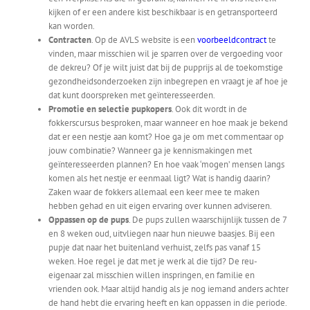
kijken of er een andere kist beschikbaar is en getransporteerd
kan worden.
Contracten
. Op de AVLS website is een
voorbeeldcontract
te
vinden, maar misschien wil je sparren over de vergoeding voor
de dekreu? Of je wilt juist dat bij de pupprijs al de toekomstige
gezondheidsonderzoeken zijn inbegrepen en vraagt je af hoe je
dat kunt doorspreken met geïnteresseerden.
Promotie en selectie pupkopers
. Ook dit wordt in de
fokkerscursus besproken, maar wanneer en hoe maak je bekend
dat er een nestje aan komt? Hoe ga je om met commentaar op
jouw combinatie? Wanneer ga je kennismakingen met
geïnteresseerden plannen? En hoe vaak ‘mogen’ mensen langs
komen als het nestje er eenmaal ligt? Wat is handig daarin?
Zaken waar de fokkers allemaal een keer mee te maken
hebben gehad en uit eigen ervaring over kunnen adviseren.
Oppassen op de pups
. De pups zullen waarschijnlijk tussen de 7
en 8 weken oud, uitvliegen naar hun nieuwe baasjes. Bij een
pupje dat naar het buitenland verhuist, zelfs pas vanaf 15
weken. Hoe regel je dat met je werk al die tijd? De reu-
eigenaar zal misschien willen inspringen, en familie en
vrienden ook. Maar altijd handig als je nog iemand anders achter
de hand hebt die ervaring heeft en kan oppassen in die periode.