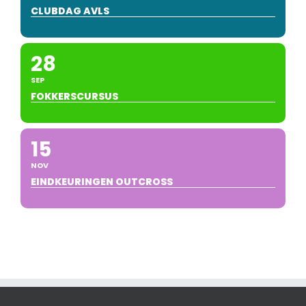
CLUBDAG AVLS
28
SEP
FOKKERSCURSUS
15
NOV
EINDKEURINGEN OUTCROSS