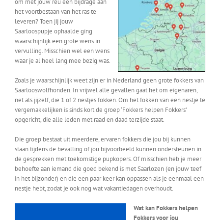
om met jouw reu een bijdrage aan
het voortbestaan van het ras te
leveren? Toen jij jouw
Saarloospupje ophaalde ging
waarschijnlijk een grote wens in
vervulling. Misschien wel een wens
waar je al heel lang mee bezig was.
Zoals je waarschijnlijk weet zijn er in Nederland geen grote fokkers van
Saarlooswolfhonden. In vrijwel alle gevallen gaat het om eigenaren,
net als jijzelf, die 1 of 2 nestjes fokken. Om het fokken van een nestje te
vergemakkelijken is sinds kort de groep ‘Fokkers helpen Fokkers’
opgericht, die alle leden met raad en daad terzijde staat.
Die groep bestaat uit meerdere, ervaren fokkers die jou bij kunnen
staan tijdens de bevalling of jou bijvoorbeeld kunnen ondersteunen in
de gesprekken met toekomstige pupkopers. Of misschien heb je meer
behoefte aan iemand die goed bekend is met Saarlozen (en jouw teef
in het bijzonder) en die een paar keer kan oppassen als je eenmaal een
nestje hebt, zodat je ook nog wat vakantiedagen overhoudt.
Wat kan Fokkers helpen
Fokkers voor jou