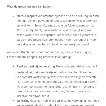
Waar de groep jou mee kan helpen:
Morele support
voorafgaand, tijdens en na de bevalling. Het kan
heel fijn zijn om gewoon eens door te spreken wat er allemaal
op je af komt. Ervan uitgaande dat je de fokkerscursus van de
AVLS gevolgd hebt, zijn er zelfs dan waarschijnlijk nog wel
zaken waar je over wil sparren. Wat moet je doen bijvoorbeeld,
als de moederhond haar eten opgeeft voor haar pups? En hoe
bereid je je voor op het afscheid nemen van ‘jouw’ pups?
And when Dutch is not your mother tongue; we also have English,
French and Italian speaking breeders in our group.
Raad en daad bij de bevalling
. De kans is groot dat je hooguit 3
e
nestjes doet met jouw teefje en zelfs als het het 3
nestje is,
verloopt dat waarschijnlijk toch weer anders dan je verwachtte.
Fijn als er dan iemand (desnoods als het niet fysiek kan, via een
webcam) op het moment suprême, dag- en nacht met jou kan
meekijken en kan adviseren over wel/niet een dierenarts
inschakelen bijvoorbeeld.
Werpkist.
Misschien heb je er een, maar de vereniging heeft ook
een werpkist. Als die in gebruik is, kunnen we in ons netwerk