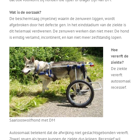
Wat is de oorzaak?
De beschermlaag (myeline) waarin de zenuwen liggen, wordt
afgebroken door het defecte gen. In het eindstadium van de ziekte is
dit helemaal verdwenen. De zenuwen werken dan niet meer. De hond
is ernstig verlamd, incontinent, en kan niet meer zelfstandig lopen.
Hoe
vererft de
ziekte?
De ziekte
vererft
autosomaal
recessief.
Saarlooswolfhond met DM
Autosomaal betekent dat de afwijking niet geslachtsgebonden vererft.
Zowel reuen als teven kunnen de ziekte dus krijgen. Recessief wil