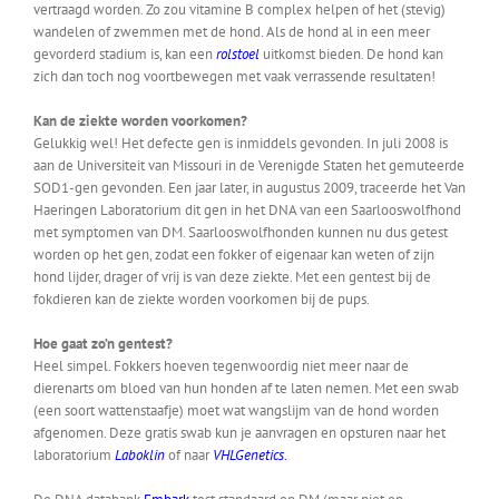
vertraagd worden. Zo zou vitamine B complex helpen of het (stevig)
wandelen of zwemmen met de hond. Als de hond al in een meer
gevorderd stadium is, kan een
rolstoel
uitkomst bieden. De hond kan
zich dan toch nog voortbewegen met vaak verrassende resultaten!
Kan de ziekte worden voorkomen?
Gelukkig wel! Het defecte gen is inmiddels gevonden. In juli 2008 is
aan de Universiteit van Missouri in de Verenigde Staten het gemuteerde
SOD1-gen gevonden. Een jaar later, in augustus 2009, traceerde het Van
Haeringen Laboratorium dit gen in het DNA van een Saarlooswolfhond
met symptomen van DM. Saarlooswolfhonden kunnen nu dus getest
worden op het gen, zodat een fokker of eigenaar kan weten of zijn
hond lijder, drager of vrij is van deze ziekte. Met een gentest bij de
fokdieren kan de ziekte worden voorkomen bij de pups.
Hoe gaat zo’n gentest?
Heel simpel. Fokkers hoeven tegenwoordig niet meer naar de
dierenarts om bloed van hun honden af te laten nemen. Met een swab
(een soort wattenstaafje) moet wat wangslijm van de hond worden
afgenomen. Deze gratis swab kun je aanvragen en opsturen naar het
laboratorium
Laboklin
of naar
VHLGenetics
.