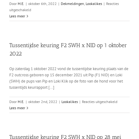
Door
M.E.
|
oktober 6th, 2022
|
Dekmeldingen
,
Lookalikes
|
Reacties
voor
uitgeschakeld
Arwen
Lees meer
x
Kami
Tussentijdse keuring F2 SWH x NID op 1 oktober
2022
Op zaterdag 1 oktober 2022 vond de tussentijdse keuring plaats van de
F2 outcross geboren op 15 december 2021 uit Pip (F1 NID) en Loki
(SWH) de pups van Pip en Loki Klik op de foto van de hond voor het
tussentijds keurrapport [...]
voor
Door
M.E.
|
oktober 2nd, 2022
|
Lookalikes
|
Reacties uitgeschakeld
Tussentijdse
Lees meer
keuring
F2
SWH
x
Tussentijdse keuring F2 SWH x NID op 28 mei
NID