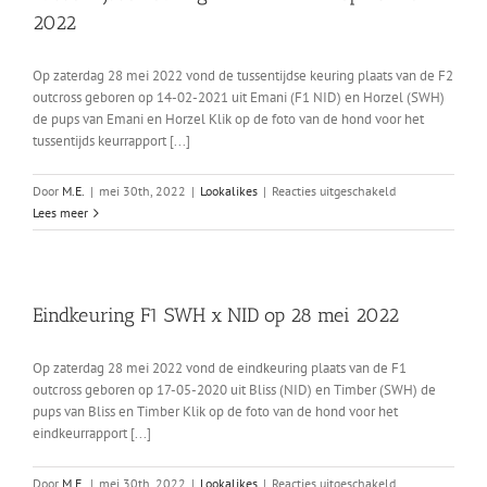
2022
op
1
oktober
Op zaterdag 28 mei 2022 vond de tussentijdse keuring plaats van de F2
2022
outcross geboren op 14-02-2021 uit Emani (F1 NID) en Horzel (SWH)
de pups van Emani en Horzel Klik op de foto van de hond voor het
tussentijds keurrapport [...]
voor
Door
M.E.
|
mei 30th, 2022
|
Lookalikes
|
Reacties uitgeschakeld
Tussentijdse
Lees meer
keuring
F2
SWH
x
Eindkeuring F1 SWH x NID op 28 mei 2022
NID
op
28
Op zaterdag 28 mei 2022 vond de eindkeuring plaats van de F1
mei
outcross geboren op 17-05-2020 uit Bliss (NID) en Timber (SWH) de
2022
pups van Bliss en Timber Klik op de foto van de hond voor het
eindkeurrapport [...]
voor
Door
M.E.
|
mei 30th, 2022
|
Lookalikes
|
Reacties uitgeschakeld