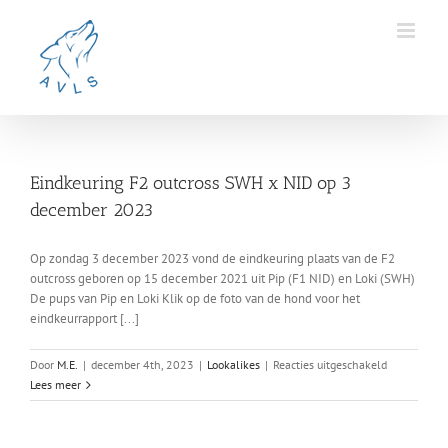
Ga
naar
inhoud
Eindkeuring F2 outcross SWH x NID op 3
december 2023
Op zondag 3 december 2023 vond de eindkeuring plaats van de F2
outcross geboren op 15 december 2021 uit Pip (F1 NID) en Loki (SWH)
De pups van Pip en Loki Klik op de foto van de hond voor het
eindkeurrapport [...]
voor
Door
M.E.
|
december 4th, 2023
|
Lookalikes
|
Reacties uitgeschakeld
Eindkeuring
Lees meer
F2
outcross
SWH