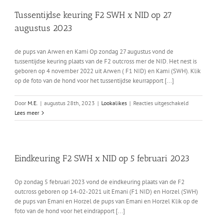
x
Tussentijdse keuring F2 SWH x NID op 27
NID
augustus 2023
op
3
december
de pups van Arwen en Kami Op zondag 27 augustus vond de
2023
tussentijdse keuring plaats van de F2 outcross mer de NID. Het nest is
geboren op 4 november 2022 uit Arwen ( F1 NID) en Kami (SWH). Klik
op de foto van de hond voor het tussentijdse keurrapport [...]
voor
Door
M.E.
|
augustus 28th, 2023
|
Lookalikes
|
Reacties uitgeschakeld
Tussentijds
Lees meer
keuring
F2
SWH
x
Eindkeuring F2 SWH x NID op 5 februari 2023
NID
op
27
Op zondag 5 februari 2023 vond de eindkeuring plaats van de F2
augustus
outcross geboren op 14-02-2021 uit Emani (F1 NID) en Horzel (SWH)
2023
de pups van Emani en Horzel de pups van Emani en Horzel Klik op de
foto van de hond voor het eindrapport [...]