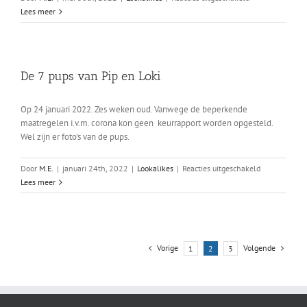
Eindkeuring
Lees meer
F1
SWH
x
NID
De 7 pups van Pip en Loki
op
28
mei
Op 24 januari 2022. Zes weken oud. Vanwege de beperkende
2022
maatregelen i.v.m. corona kon geen keurrapport worden opgesteld.
Wel zijn er foto's van de pups.
voor
Door
M.E.
|
januari 24th, 2022
|
Lookalikes
|
Reacties uitgeschakeld
De
Lees meer
7
pups
van
Pip
Vorige
Volgende
1
2
3
en
Loki