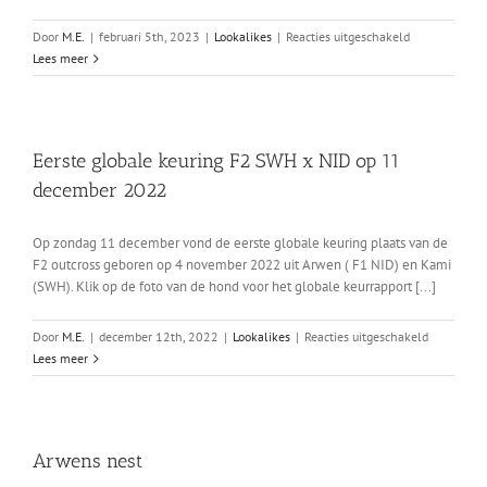
voor
Door
M.E.
|
februari 5th, 2023
|
Lookalikes
|
Reacties uitgeschakeld
Eindkeuring
Lees meer
F2
SWH
x
NID
Eerste globale keuring F2 SWH x NID op 11
op
december 2022
5
februari
2023
Op zondag 11 december vond de eerste globale keuring plaats van de
F2 outcross geboren op 4 november 2022 uit Arwen ( F1 NID) en Kami
(SWH). Klik op de foto van de hond voor het globale keurrapport [...]
voor
Door
M.E.
|
december 12th, 2022
|
Lookalikes
|
Reacties uitgeschakeld
Eerste
Lees meer
globale
keuring
F2
SWH
Arwens nest
x