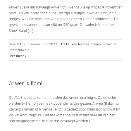
NID
op
Arwen (Baka Inu Kayleigh Arwen of Rivendel) is op vrijdag 4 november
11
bevallen van 7 prachtige pups. Het zijn 4 reutjes (3 wg en 1 bb) en 3
december
teefjes (wg). De bevalling verliep heel vlot en zonder problemen. De
2022
gewichten varieerden van 480 tot 580 gram. De vader is Kami (Jon
Snow Kami [...]
Door
M.E.
|
november 5th, 2022
|
Lookalikes
,
Nestmeldingen
|
Reacties
voor
uitgeschakeld
Arwens
Lees meer
nest
Arwen x Kami
De AVLS is blij te kunnen melden dat Arwen drachtig is. Op de echo
werden 5-6 embryo's met kloppende hartjes gezien. Arwen (Baka Inu
Kayleigh Arwen of Rivendel, NID) is gedekt door Kami (Jon Snow Kami
v.d. Zevenhuizerplas). Het aankomende nest maakt deel uit van het
outcrossprogramma. Je kunt dus gevraagd worden [...]