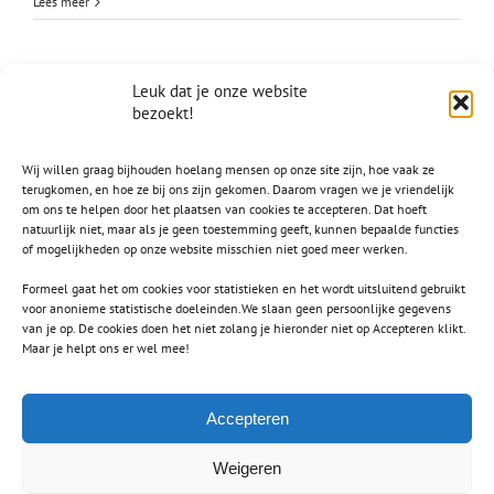
Kiiro
Lees meer
x
Vecna
Leuk dat je onze website
Jaarvergadering
bezoekt!
Op zondag 12 april hielden we onze jaarlijkse ledenvergadering. Er was
Wij willen graag bijhouden hoelang mensen op onze site zijn, hoe vaak ze
veel te bepreken, Het jaarverslag en het financieel verslag over het
terugkomen, en hoe ze bij ons zijn gekomen. Daarom vragen we je vriendelijk
afgelopen boekjaar werden goedgekeurd. Wijzigingen in de Statuten
om ons te helpen door het plaatsen van cookies te accepteren. Dat hoeft
werden aangebracht i.v.m. de WBTR, de Wet Bestuur en Toezicht
natuurlijk niet, maar als je geen toestemming geeft, kunnen bepaalde functies
Rechtspersonen alsmede enige wijzigingen in het Huishoudelijk
of mogelijkheden op onze website misschien niet goed meer werken.
Reglement. Verder werd de voortgang en de stand [...]
Formeel gaat het om cookies voor statistieken en het wordt uitsluitend gebruikt
voor anonieme statistische doeleinden.We slaan geen persoonlijke gegevens
voor
Door
M.E.
|
april 13th, 2026
|
Algemeen nieuws
|
Reacties uitgeschakeld
van je op. De cookies doen het niet zolang je hieronder niet op Accepteren klikt.
Jaarverg
Lees meer
Maar je helpt ons er wel mee!
Accepteren
Vorige
Volgende
1
2
3
Weigeren