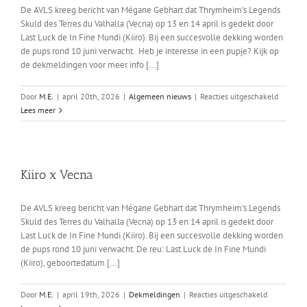
De AVLS kreeg bericht van Mégane Gebhart dat Thrymheim’s Legends
Skuld des Terres du Valhalla (Vecna) op 13 en 14 april is gedekt door
Last Luck de In Fine Mundi (Kiiro). Bij een succesvolle dekking worden
de pups rond 10 juni verwacht. Heb je interesse in een pupje? Kijk op
de dekmeldingen voor meer info [...]
voor
Door
M.E.
|
april 20th, 2026
|
Algemeen nieuws
|
Reacties uitgeschakeld
Vecna
Lees meer
is
gedekt
Kiiro x Vecna
De AVLS kreeg bericht van Mégane Gebhart dat Thrymheim's Legends
Skuld des Terres du Valhalla (Vecna) op 13 en 14 april is gedekt door
Last Luck de In Fine Mundi (Kiiro). Bij een succesvolle dekking worden
de pups rond 10 juni verwacht. De reu: Last Luck de In Fine Mundi
(Kiiro), geboortedatum [...]
voor
Door
M.E.
|
april 19th, 2026
|
Dekmeldingen
|
Reacties uitgeschakeld