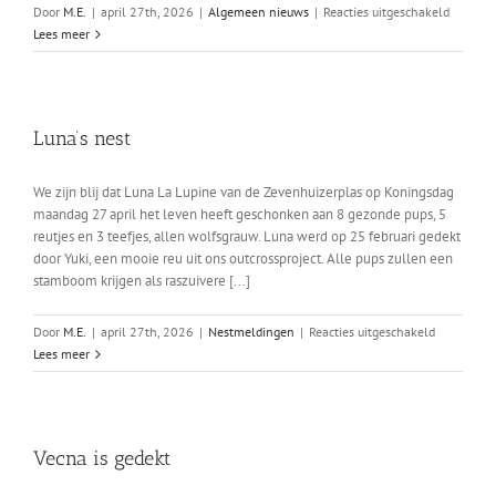
voor
Door
M.E.
|
april 27th, 2026
|
Algemeen nieuws
|
Reacties uitgeschakeld
Luna’s
Lees meer
nest
Luna’s nest
We zijn blij dat Luna La Lupine van de Zevenhuizerplas op Koningsdag
maandag 27 april het leven heeft geschonken aan 8 gezonde pups, 5
reutjes en 3 teefjes, allen wolfsgrauw. Luna werd op 25 februari gedekt
door Yuki, een mooie reu uit ons outcrossproject. Alle pups zullen een
stamboom krijgen als raszuivere [...]
voor
Door
M.E.
|
april 27th, 2026
|
Nestmeldingen
|
Reacties uitgeschakeld
Luna’s
Lees meer
nest
Vecna is gedekt