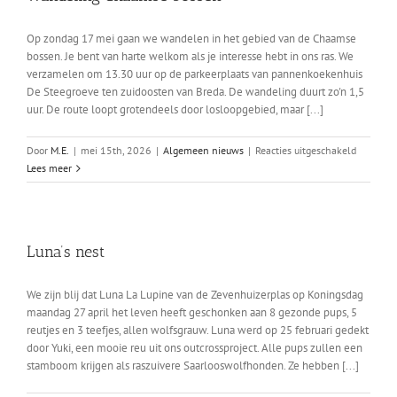
Op zondag 17 mei gaan we wandelen in het gebied van de Chaamse
bossen. Je bent van harte welkom als je interesse hebt in ons ras. We
verzamelen om 13.30 uur op de parkeerplaats van pannenkoekenhuis
De Steegroeve ten zuidoosten van Breda. De wandeling duurt zo'n 1,5
uur. De route loopt grotendeels door losloopgebied, maar [...]
voor
Door
M.E.
|
mei 15th, 2026
|
Algemeen nieuws
|
Reacties uitgeschakeld
Wandeli
Lees meer
Chaamse
bossen
Luna’s nest
We zijn blij dat Luna La Lupine van de Zevenhuizerplas op Koningsdag
maandag 27 april het leven heeft geschonken aan 8 gezonde pups, 5
reutjes en 3 teefjes, allen wolfsgrauw. Luna werd op 25 februari gedekt
door Yuki, een mooie reu uit ons outcrossproject. Alle pups zullen een
stamboom krijgen als raszuivere Saarlooswolfhonden. Ze hebben [...]