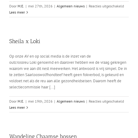
voor
Door
M.E.
|
mei 27th, 2026
|
Algemeen nieuws
|
Reacties uitgeschakeld
Aankeuri
Lees meer
en
eindkeur
outcross
Sheila x Loki
Op onze AV en op social media is de inzet van de
outcrossreu Loki genoemd en daarover hebben we de vraag gekregen
waarom we aan dit nest meewerken. Het antwoord is vrij simpel. De in
te zetten Saarlooswolfhondteef heeft geen fokverbod, is gekeurd en
voldoet net als de reu aan alle gezondheidseisen. Daarom heeft de
selectiecommissie haar [...]
voor
Door
M.E.
|
mei 19th, 2026
|
Algemeen nieuws
|
Reacties uitgeschakeld
Sheila
Lees meer
x
Loki
Wandeling Chaamse bossen