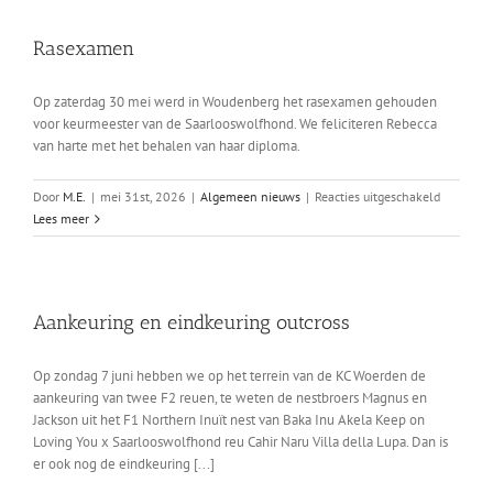
Rasexamen
Op zaterdag 30 mei werd in Woudenberg het rasexamen gehouden
voor keurmeester van de Saarlooswolfhond. We feliciteren Rebecca
van harte met het behalen van haar diploma.
voor
Door
M.E.
|
mei 31st, 2026
|
Algemeen nieuws
|
Reacties uitgeschakeld
Rasexam
Lees meer
Aankeuring en eindkeuring outcross
Op zondag 7 juni hebben we op het terrein van de KC Woerden de
aankeuring van twee F2 reuen, te weten de nestbroers Magnus en
Jackson uit het F1 Northern Inuït nest van Baka Inu Akela Keep on
Loving You x Saarlooswolfhond reu Cahir Naru Villa della Lupa. Dan is
er ook nog de eindkeuring [...]