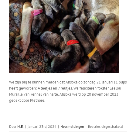
We zijn blij te kunnen melden dat Ahsoka op zondag 21 januari 11 pups
heeft geworpen: 4 teefjes en 7 reutjes. We feliciteren fokster Leelou
Muraille van kennel van harte. Ahsoka werd op 20 november 2023
gedekt door Pléthore.
voor
Door
M.E.
|
januari 23rd, 2024
|
Nestmeldingen
|
Reacties uitgeschakeld
Ahsoka’s