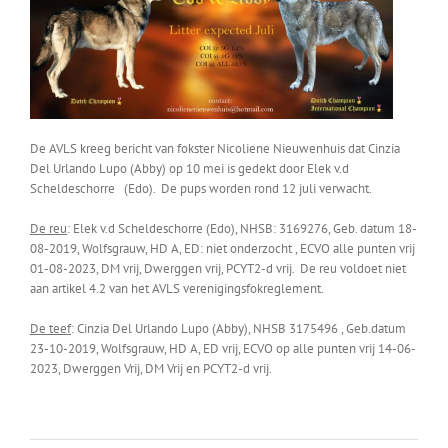
De AVLS kreeg bericht van fokster Nicoliene Nieuwenhuis dat Cinzia
Del Urlando Lupo (Abby) op 10 mei is gedekt door Elek v.d
Scheldeschorre (Edo). De pups worden rond 12 juli verwacht.
De reu
: Elek v.d Scheldeschorre (Edo), NHSB: 3169276, Geb. datum 18-
08-2019, Wolfsgrauw, HD A, ED: niet onderzocht , ECVO alle punten vrij
01-08-2023, DM vrij, Dwerggen vrij, PCYT2-d vrij. De reu voldoet niet
aan artikel 4.2 van het AVLS verenigingsfokreglement.
De teef
: Cinzia Del Urlando Lupo (Abby), NHSB 3175496 , Geb.datum
23-10-2019, Wolfsgrauw, HD A, ED vrij, ECVO op alle punten vrij 14-06-
2023, Dwerggen Vrij, DM Vrij en PCYT2-d vrij.