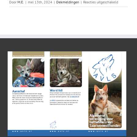
voor
Door
M.E.
|
mei 13th, 2024
|
Dekmeldingen
|
Reacties uitgeschakeld
Abby
X
Edo