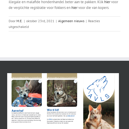
illegale en malafide hondenhandel beter aan te pakken. Klik
hier
voor
de verplichte registratie voor fokkers en
hier
voor die van kopers.
Door
M.E.
|
oktober 23rd, 2021
|
Algemeen nieuws
|
Reacties
voor
uitgeschakeld
Wettelijke
registratie
fokkers
en
pupkopers