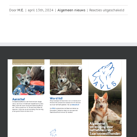
voor
Door
M.E.
|
april 13th, 2024
|
Algemeen nieuws
|
Reacties uitgeschakeld
Wandeli
Drenthe