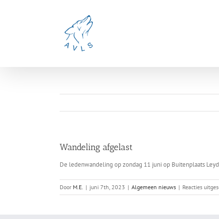
Ga
naar
inhoud
Wandeling afgelast
De ledenwandeling op zondag 11 juni op Buitenplaats Leyd
Door
M.E.
|
juni 7th, 2023
|
Algemeen nieuws
|
Reacties uitge