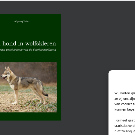
Wij willen g
ze bij ons zi
van cookies t
kunnen bepaa
Formeel gaat 
statistische 
niet zolang j