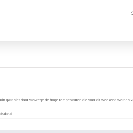
uin gaat niet door vanwege de hoge temperaturen die voor dit weekend worden ve
voor
schakeld
Wandeling
afgelast