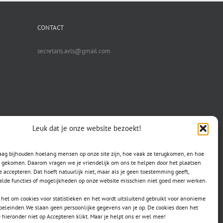
CONTACT
secretaris.avls@gmail.com
Leuk dat je onze website bezoekt!
raag bijhouden hoelang mensen op onze site zijn, hoe vaak ze terugkomen, en hoe
jn gekomen. Daarom vragen we je vriendelijk om ons te helpen door het plaatsen
e accepteren. Dat hoeft natuurlijk niet, maar als je geen toestemming geeft,
lde functies of mogelijkheden op onze website misschien niet goed meer werken.
het om cookies voor statistieken en het wordt uitsluitend gebruikt voor anonieme
doeleinden.We slaan geen persoonlijke gegevens van je op. De cookies doen het
e hieronder niet op Accepteren klikt. Maar je helpt ons er wel mee!