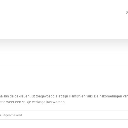
 aan de dekreuenlijst toegevoegd. Het zijn Hamish en Yuki. De nakomelingen va
atie weer een stukje verlaagd kan worden.
voor
s uitgeschakeld
Twee
outcrossreuen