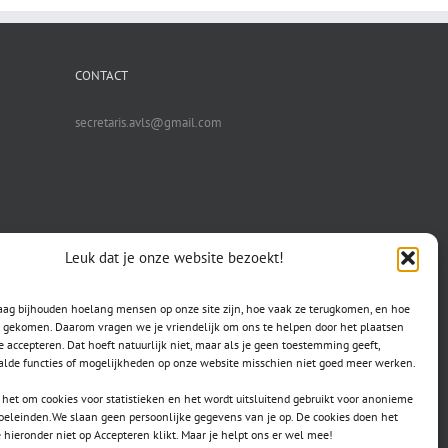
CONTACT
secretaris.avls@gmail.com
Leuk dat je onze website bezoekt!
raag bijhouden hoelang mensen op onze site zijn, hoe vaak ze terugkomen, en hoe
jn gekomen. Daarom vragen we je vriendelijk om ons te helpen door het plaatsen
e accepteren. Dat hoeft natuurlijk niet, maar als je geen toestemming geeft,
lde functies of mogelijkheden op onze website misschien niet goed meer werken.
het om cookies voor statistieken en het wordt uitsluitend gebruikt voor anonieme
doeleinden.We slaan geen persoonlijke gegevens van je op. De cookies doen het
e hieronder niet op Accepteren klikt. Maar je helpt ons er wel mee!