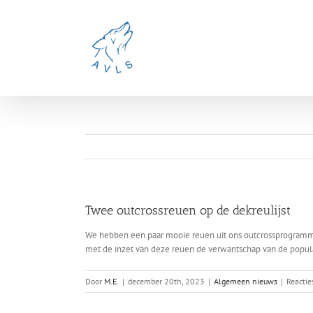
Ga
naar
inhoud
Twee outcrossreuen op de dekreulijst
We hebben een paar mooie reuen uit ons outcrossprogramma
met de inzet van deze reuen de verwantschap van de popul
Door
M.E.
|
december 20th, 2023
|
Algemeen nieuws
|
Reactie