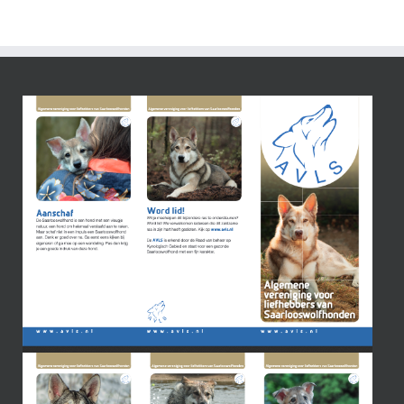
wint
rechtszaak
tegen
RvB