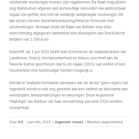
voldoende snuitlengte moeten zijn nagekomen. De Raad mag alleen
nog stambomen afgeven aan kortsnuitige rashonden die aantoonbaar
legaal zijn gefokt, dus met de wettelijk vastgelegde snuitlengte. Dit
kan alleen via een dierenartsverklaring/Petscan-formulier met
snuitmetingen. Voortaan moet de Raad van Beheer voor elke
onrechtmatig afgegeven stamboom een dwangsom aan Dier&Recht
betalen van 2.500 euro.
Naschrift: op 3 juli 2025 heeft Jean Rummenie, de staatssecretaris van
Landbouw, Visserij, Voedselzekerheid en Natuur, een brief aan de
Tweede Kamer geschreven dat hij dit najaar (2025) laat weten of een
houdverbod voor kortsnuitige honden mogelijk is.
Omdat er “ondanks herhaalde oproepen aan de sector” geen regels zijn
ingesteld, wordt er ook nog gewerkt aan een verbod op deelname aan
wedstrijden, tentoonstellingen en keuringen. Deze Algemene
Maatregel van Bestuur zal ‘naar verwachting’ pas eind 2026 worden
voorgelegd.
voor
Door
M.E.
|
juni 4th, 2025
|
Algemeen nieuws
|
Reacties uitgeschakeld
Stichting
Dier&Rech