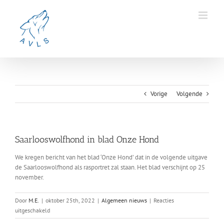
Ga
naar
inhoud
Vorige
Volgende
Saarlooswolfhond in blad Onze Hond
We kregen bericht van het blad ‘Onze Hond’ dat in de volgende uitgave
de Saarlooswolfhond als rasportret zal staan. Het blad verschijnt op 25
november.
Door
M.E.
|
oktober 25th, 2022
|
Algemeen nieuws
|
Reacties
voor
uitgeschakeld
Saarlooswolfhond