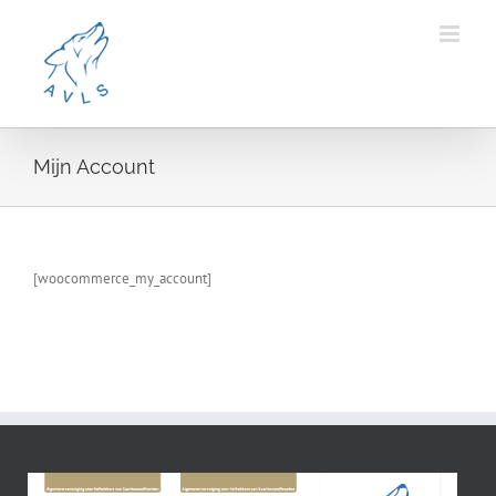
Ga
naar
inhoud
Mijn Account
[woocommerce_my_account]