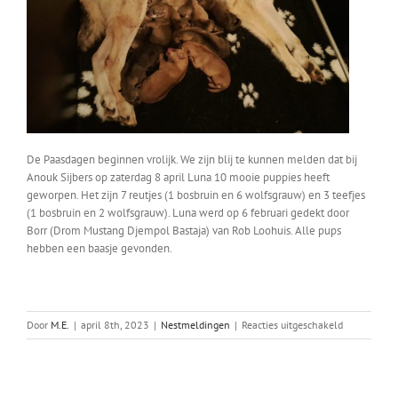
De Paasdagen beginnen vrolijk. We zijn blij te kunnen melden dat bij
Anouk Sijbers op zaterdag 8 april Luna 10
mooie puppies heeft
geworpen. Het zijn 7 reutjes (1 bosbruin en 6 wolfsgrauw) en 3 teefjes
(1 bosbruin en 2 wolfsgrauw).
Luna werd op 6 februari gedekt door
Borr (Drom Mustang Djempol Bastaja) van Rob Loohuis. Alle pups
hebben een baasje gevonden.
voor
Door
M.E.
|
april 8th, 2023
|
Nestmeldingen
|
Reacties uitgeschakeld
Luna’s
nest