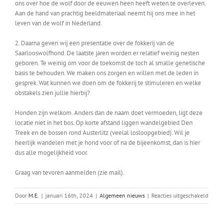
ons over hoe de wolf door de eeuwen heen heeft weten te overleven.
Aan de hand van prachtig beeldmateriaal neemt hij ons mee in het
leven van de wolf in Nederland.
2. Daarna geven wij een presentatie over de fokkerij van de
Saarlooswolfhond. De laatste jaren worden er relatief weinig nesten
geboren. Te weinig om voor de toekomst de toch al smalle genetische
basis te behouden. We maken ons zorgen en willen met de leden in
gesprek. Wat kunnen we doen om de fokkerij te stimuleren en welke
obstakels zien jullie hierbij?
Honden zijn welkom. Anders dan de naam doet vermoeden, ligt deze
locatie niet in het bos. Op korte afstand liggen wandelgebied Den
Treek en de bossen rond Austerlitz (veelal losloopgebied). Wil je
heerlijk wandelen met je hond voor of na de bijeenkomst, dan is hier
dus alle mogelijkheid voor.
Graag van tevoren aanmelden (zie mail).
voor
Door
M.E.
|
januari 16th, 2024
|
Algemeen nieuws
|
Reacties uitgeschakeld
Leden