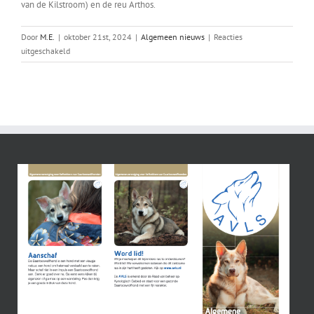
van de Kilstroom) en de reu Arthos.
Door
M.E.
|
oktober 21st, 2024
|
Algemeen nieuws
|
Reacties
voor
uitgeschakeld
Keuringen
outcross